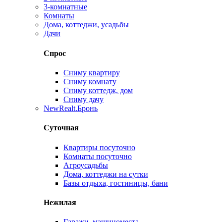
3-комнатные
Комнаты
Дома, коттеджи, усадьбы
Дачи
Спрос
Сниму квартиру
Сниму комнату
Сниму коттедж, дом
Сниму дачу
New
Realt.Бронь
Суточная
Квартиры посуточно
Комнаты посуточно
Агроусадьбы
Дома, коттеджи на сутки
Базы отдыха, гостиницы, бани
Нежилая
Гаражи, машиноместа