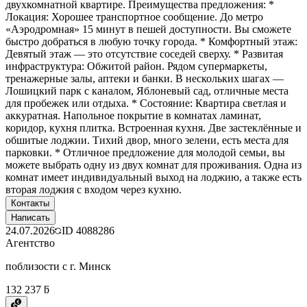
двухкомнатной квартире. Преимущества предложения: *
Локация: Хорошее транспортное сообщение. До метро
«Аэродромная» 15 минут в пешей доступности. Вы сможете
быстро добраться в любую точку города. * Комфортный этаж:
Девятый этаж — это отсутствие соседей сверху. * Развитая
инфраструктура: Обжитой район. Рядом супермаркеты,
тренажерные залы, аптеки и банки. В нескольких шагах —
Лошицкий парк с каналом, Яблоневый сад, отличные места
для пробежек или отдыха. * Состояние: Квартира светлая и
аккуратная. Напольное покрытие в комнатах ламинат,
коридор, кухня плитка. Встроенная кухня. Две застеклённые и
обшитые лоджии. Тихий двор, много зелени, есть места для
парковки. * Отличное предложение для молодой семьи, вы
можете выбрать одну из двух комнат для проживания. Одна из
комнат имеет индивидуальный выход на лоджию, а также есть
вторая лоджия с входом через кухню.
Контакты
Написать
24.07.2026
ID
4088286
Агентство
поблизости с г. Минск
132 237 ƃ