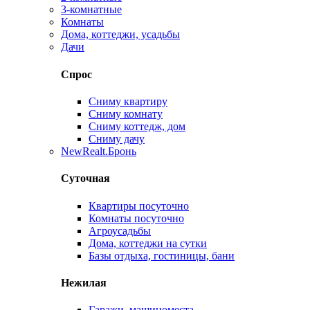
3-комнатные
Комнаты
Дома, коттеджи, усадьбы
Дачи
Спрос
Сниму квартиру
Сниму комнату
Сниму коттедж, дом
Сниму дачу
New
Realt.Бронь
Суточная
Квартиры посуточно
Комнаты посуточно
Агроусадьбы
Дома, коттеджи на сутки
Базы отдыха, гостиницы, бани
Нежилая
Гаражи, машиноместа