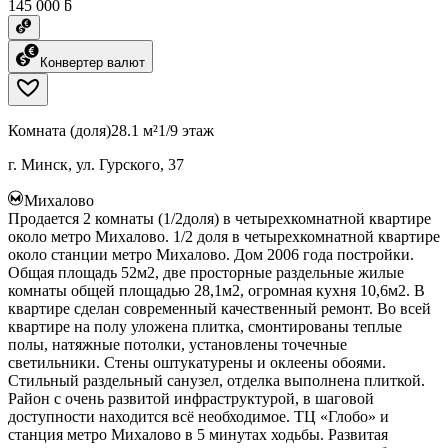
145 000 ƃ
Конвертер валют
Комната (доля)
28.1 м²
1/9 этаж
г. Минск, ул. Гурского, 37
Михалово
Продается 2 комнаты (1/2доля) в четырехкомнатной квартире
около метро Михалово. 1/2 доля в четырехкомнатной квартире
около станции метро Михалово. Дом 2006 года постройки.
Общая площадь 52м2, две просторные раздельные жилые
комнаты общей площадью 28,1м2, огромная кухня 10,6м2. В
квартире сделан современный качественный ремонт. Во всей
квартире на полу уложена плитка, смонтированы теплые
полы, натяжные потолки, установлены точечные
светильники. Стены оштукатурены и оклеены обоями.
Стильный раздельный санузел, отделка выполнена плиткой.
Район с очень развитой инфраструктурой, в шаговой
доступности находится всё необходимое. ТЦ «Глобо» и
станция метро Михалово в 5 минутах ходьбы. Развитая