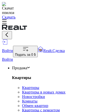
Скачать
Войти
Realt.Сделка
Подать за
0 ƃ
Войти
Продажа
Квартиры
Квартиры
Квартиры в новых домах
Новостройки
Комнаты
Обмен квартир
Квартиры с ремонтом