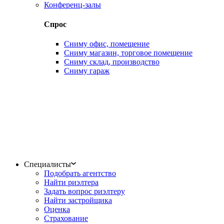
Конференц-залы
Спрос
Сниму офис, помещение
Сниму магазин, торговое помещение
Сниму склад, производство
Сниму гараж
Специалисты
Подобрать агентство
Найти риэлтера
Задать вопрос риэлтеру
Найти застройщика
Оценка
Страхование