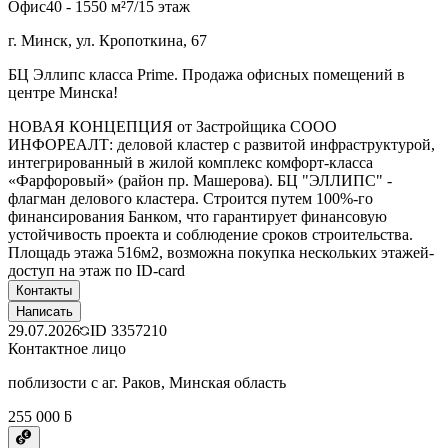
Офис
40 - 1550 м²
7/15 этаж
г. Минск, ул. Кропоткина, 67
БЦ Эллипс класса Prime. Продажа офисных помещений в
центре Минска!
НОВАЯ КОНЦЕПЦИЯ от Застройщика СООО
ИНФОРЕАЛТ: деловой кластер с развитой инфраструктурой,
интегрированный в жилой комплекс комфорт-класса
«Фарфоровый» (район пр. Машерова). БЦ "ЭЛЛИПС" -
флагман делового кластера. Строится путем 100%-го
финансирования Банком, что гарантирует финансовую
устойчивость проекта и соблюдение сроков строительства.
Площадь этажа 516м2, возможна покупка нескольких этажей-
доступ на этаж по ID-card
Контакты
Написать
29.07.2026
ID
3357210
Контактное лицо
поблизости с аг. Раков, Минская область
255 000 ƃ