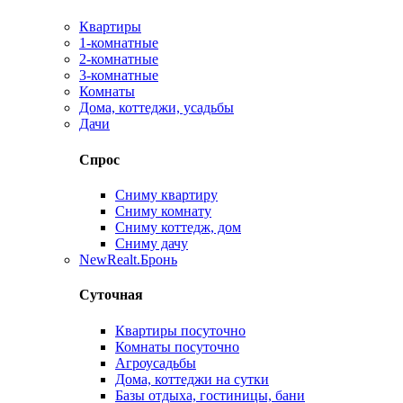
Квартиры
1-комнатные
2-комнатные
3-комнатные
Комнаты
Дома, коттеджи, усадьбы
Дачи
Спрос
Сниму квартиру
Сниму комнату
Сниму коттедж, дом
Сниму дачу
New
Realt.Бронь
Суточная
Квартиры посуточно
Комнаты посуточно
Агроусадьбы
Дома, коттеджи на сутки
Базы отдыха, гостиницы, бани