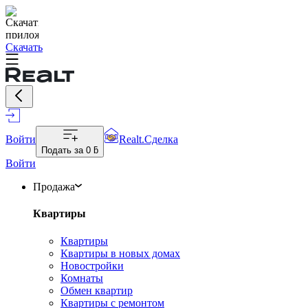
Скачать
Войти
Realt.Сделка
Подать за
0 ƃ
Войти
Продажа
Квартиры
Квартиры
Квартиры в новых домах
Новостройки
Комнаты
Обмен квартир
Квартиры с ремонтом