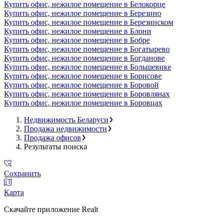
Купить офис, нежилое помещение в Белокорце
Купить офис, нежилое помещение в Березино
Купить офис, нежилое помещение в Березинском
Купить офис, нежилое помещение в Блони
Купить офис, нежилое помещение в Бобре
Купить офис, нежилое помещение в Богатырево
Купить офис, нежилое помещение в Богданове
Купить офис, нежилое помещение в Большевике
Купить офис, нежилое помещение в Борисове
Купить офис, нежилое помещение в Боровой
Купить офис, нежилое помещение в Боровлянах
Купить офис, нежилое помещение в Боровцах
Недвижимость Беларуси
Продажа недвижимости
Продажа офисов
Результаты поиска
Сохранить
Карта
Скачайте приложение Realt