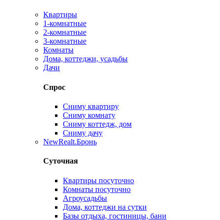
Квартиры
1-комнатные
2-комнатные
3-комнатные
Комнаты
Дома, коттеджи, усадьбы
Дачи
Спрос
Сниму квартиру
Сниму комнату
Сниму коттедж, дом
Сниму дачу
New
Realt.Бронь
Суточная
Квартиры посуточно
Комнаты посуточно
Агроусадьбы
Дома, коттеджи на сутки
Базы отдыха, гостиницы, бани