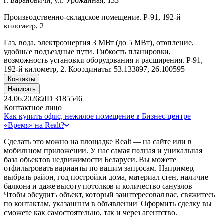
г. Барановичи, ул. Урожайная, 133
Производственно-складское помещение. Р-91, 192-й
километр, 2
Газ, вода, электроэнергия 3 МВт (до 5 МВт), отопление,
удобные подъездные пути. Гибкость планировки,
возможность установки оборудования и расширения. Р-91,
192-й километр, 2. Координаты: 53.133897, 26.100595
Контакты
Написать
24.06.2026
ID
3185546
Контактное лицо
Как купить офис, нежилое помещение в Бизнес-центре
«Время» на Realt?
Сделать это можно на площадке Realt — на сайте или в
мобильном приложении. У нас самая полная и уникальная
база объектов недвижимости Беларуси. Вы можете
отфильтровать варианты по вашим запросам. Например,
выбрать район, год постройки дома, материал стен, наличие
балкона и даже высоту потолков и количество санузлов.
Чтобы обсудить объект, который заинтересовал вас, свяжитесь
по контактам, указанным в объявлении. Оформить сделку вы
сможете как самостоятельно, так и через агентство.