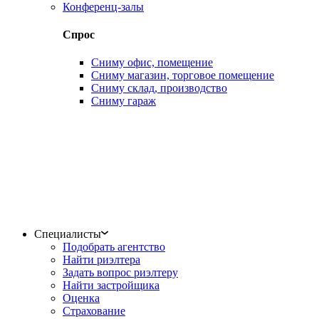
Конференц-залы
Спрос
Сниму офис, помещение
Сниму магазин, торговое помещение
Сниму склад, производство
Сниму гараж
Специалисты
Подобрать агентство
Найти риэлтера
Задать вопрос риэлтеру
Найти застройщика
Оценка
Страхование