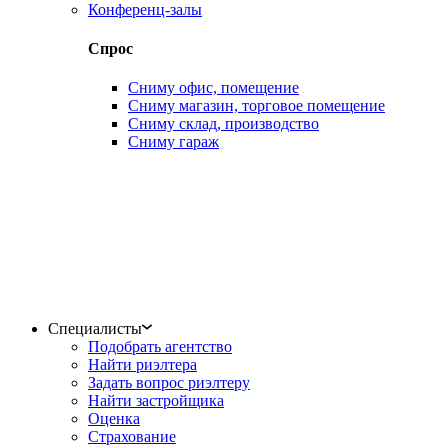
Конференц-залы
Спрос
Сниму офис, помещение
Сниму магазин, торговое помещение
Сниму склад, производство
Сниму гараж
Специалисты
Подобрать агентство
Найти риэлтера
Задать вопрос риэлтеру
Найти застройщика
Оценка
Страхование