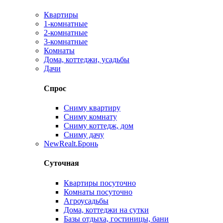
Квартиры
1-комнатные
2-комнатные
3-комнатные
Комнаты
Дома, коттеджи, усадьбы
Дачи
Спрос
Сниму квартиру
Сниму комнату
Сниму коттедж, дом
Сниму дачу
New
Realt.Бронь
Суточная
Квартиры посуточно
Комнаты посуточно
Агроусадьбы
Дома, коттеджи на сутки
Базы отдыха, гостиницы, бани