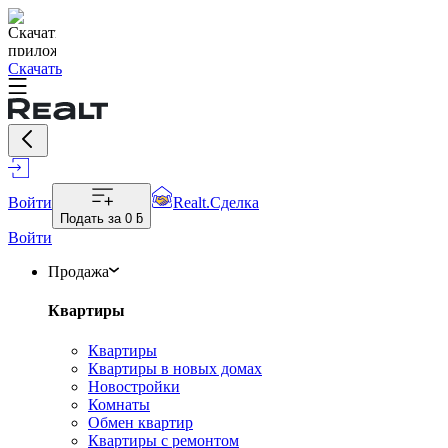
Скачать
Войти
Realt.Сделка
Подать за
0 ƃ
Войти
Продажа
Квартиры
Квартиры
Квартиры в новых домах
Новостройки
Комнаты
Обмен квартир
Квартиры с ремонтом