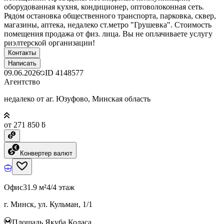
оборудованная кухня, кондиционер, оптоволоконная сеть.
Рядом остановка общественного транспорта, парковка, сквер,
магазины, аптека, недалеко ст.метро "Грушевка". Стоимость
помещения продажа от физ. лица. Вы не оплачиваете услугу
риэлтерской организации!
Контакты
Написать
09.06.2026
ID
4148577
Агентство
недалеко от аг. Юзуфово, Минская область
от 271 850 ƃ
Конвертер валют
Офис
31.9 м²
4/4 этаж
г. Минск, ул. Кульман, 1/1
Площадь Якуба Коласа