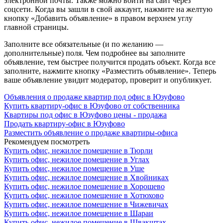
электронной почты. Также можно войти на сайт через
соцсети. Когда вы зашли в свой аккаунт, нажмите на желтую
кнопку «Добавить объявление» в правом верхнем углу
главной страницы.
Заполните все обязательные (и по желанию —
дополнительные) поля. Чем подробнее вы заполните
объявление, тем быстрее получится продать объект. Когда все
заполните, нажмите кнопку «Разместить объявление». Теперь
ваше объявление увидит модератор, проверит и опубликует.
Объявления о продаже квартир под офис в Юзуфово
Купить квартиру-офис в Юзуфово от собственника
Квартиры под офис в Юзуфово цены - продажа
Продать квартиру-офис в Юзуфово
Разместить объявление о продаже квартиры-офиса
Рекомендуем посмотреть
Купить офис, нежилое помещение в Тюрли
Купить офис, нежилое помещение в Углах
Купить офис, нежилое помещение в Уше
Купить офис, нежилое помещение в Хвойниках
Купить офис, нежилое помещение в Хорошево
Купить офис, нежилое помещение в Хотюхово
Купить офис, нежилое помещение в Чижевичах
Купить офис, нежилое помещение в Шараи
Купить офис, нежилое помещение в Швакштах