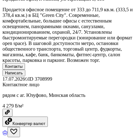
Продается офисное помещение от 333 до 711,9 кв.м. (333,5 и
378,4 кв.м.) в БЦ "Green City". Современные,
комфортабельные, большие офисы с естественным
освещением, панорамными окнами, санузлами,
кондиционированием, охраной, 24/7. Установлены
быстромонтируемые перегородки (зонирование или формат
open space). В шаговой доступности метро, остановки
общественного транспорта, торговый центр, фудкорты,
магазины, кафе, банк, банкоматы, фитнес-центр, салон
красоты, парковка и паркинг. Возможен торг.
Контакты
Написать
17.07.2026
ID
3708999
Контактное лицо
рядом с аг. Юзуфово, Минская область
4 279 ƃ/м²
Конвертер валют