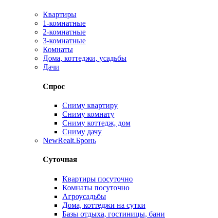
Квартиры
1-комнатные
2-комнатные
3-комнатные
Комнаты
Дома, коттеджи, усадьбы
Дачи
Спрос
Сниму квартиру
Сниму комнату
Сниму коттедж, дом
Сниму дачу
New
Realt.Бронь
Суточная
Квартиры посуточно
Комнаты посуточно
Агроусадьбы
Дома, коттеджи на сутки
Базы отдыха, гостиницы, бани