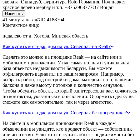
эковата. Окна дуб, фурнитура Roto Германия. Пол паркет
красное дерево мербау и т.п. +3752963777О7 Воцап
Написать
41 минута назад
ID
4188764
Контактное лицо
недалеко от д. Хотова, Минская область
Как купить коттедж, дом на ул. Северная на Realt?
Сделать это можно на площадке Realt — на сайте или в
мобильном приложении. У нас самая полная и уникальная
база объектов недвижимости Беларуси. Вы можете
отфильтровать варианты по вашим запросам. Например,
выбрать район, год постройки дома, материал стен, наличие
балкона и даже высоту потолков и количество санузлов.
Чтобы обсудить объект, который заинтересовал вас, свяжитесь
по контактам, указанным в объявлении. Оформить сделку вы
сможете как самостоятельно, так и через агентство.
Как купить коттедж, дом на ул. Северная без посредника?
На сайте и в мобильном приложении Realt в каждом
объявлении вы увидите, кто продает объект — собственник
или агентство. Если хотите купить объект недвижимости без