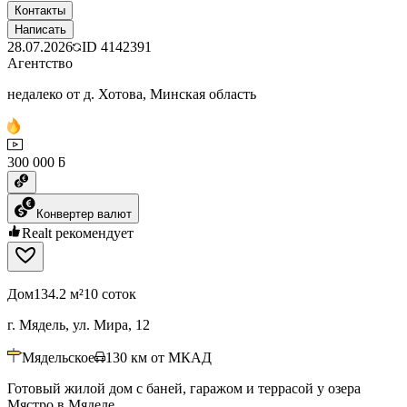
Контакты
Написать
28.07.2026
ID
4142391
Агентство
недалеко от д. Хотова, Минская область
300 000 ƃ
Конвертер валют
Realt рекомендует
Дом
134.2 м²
10 соток
г. Мядель, ул. Мира, 12
Мядельское
130
км от МКАД
Готовый жилой дом с баней, гаражом и террасой у озера
Мястро в Мяделе