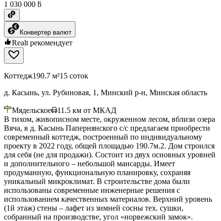
1 030 000 ƃ
Конвертер валют
Realt рекомендует
Коттедж
190.7 м²
15 соток
д. Касынь, ул. Рубиновая, 1, Минский р-н, Минская область
Мядельское
11.5
км от МКАД
В тихом, живописном месте, окруженном лесом, вблизи озера
Вяча, в д. Касынь Папернянского с/с предлагаем приобрести
современный коттедж, построенный по индивидуальному
проекту в 2022 году, общей площадью 190.7м.2. Дом строился
для себя (не для продажи). Состоит из двух основных уровней
и дополнительного – небольшой мансарды. Имеет
продуманную, функциональную планировку, сохраняя
уникальный микроклимат. В строительстве дома были
использованы современные инженерные решения с
использованием качественных материалов. Верхний уровень
(1й этаж) стены – лафет из зимней сосны тех. сушки,
собранный на производстве, угол «норвежский замок».