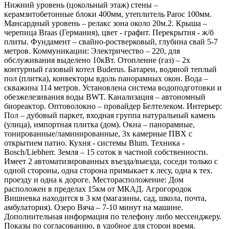
Нижний уровень (цокольный этаж) стены –
керамзитобетонные блоки 400мм, утеплитель Paroc 100мм.
Мансардный уровень – релакс зона около 20м.2. Крыша –
черепица Braas (Германия), цвет - графит. Перекрытия - ж/б
плиты. Фундамент – свайно-ростверковый, глубина свай 5-7
метров. Коммуникации: Электричество – 220, для
обслуживания выделено 10кВт. Отопление (газ) – 2х
контурный газовый котел Buderus. Батареи, водяной теплый
пол (плитка), конвекторы вдоль панорамных окон. Вода –
скважина 114 метров. Установлена система водоподготовки и
обезжелезивания воды BWT. Канализация – автономный
биореактор. Оптоволокно – провайдер Белтелеком. Интерьер:
Пол – дубовый паркет, входная группа натуральный камень
(улица), импортная плитка (дом). Окна – панорамные,
тонированные/ламинированные, 3х камерные ПВХ с
открытием патио. Кухня - системы Blum. Техника -
Bosch/Liebherr. Земля – 15 соток в частной собственности.
Имеет 2 автоматизированных въезда/выезда, соседи только с
одной стороны, одна сторона примыкает к лесу, одна к тех.
проезду и одна к дороге. Месторасположение: Дом
расположен в пределах 15км от МКАД. Агрогородок
Вишневка находится в 3 км (магазины, сад, школа, почта,
амбулатория). Озеро Вяча – 7-10 минут на машине.
Дополнительная информация по телефону либо мессенджеру.
Показы по согласованию, в удобное для сторон время.