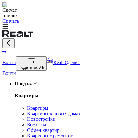
Скачать
Войти
Realt.Сделка
Подать за
0 ƃ
Войти
Продажа
Квартиры
Квартиры
Квартиры в новых домах
Новостройки
Комнаты
Обмен квартир
Квартиры с ремонтом