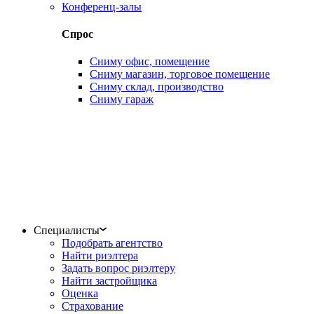
Конференц-залы
Спрос
Сниму офис, помещение
Сниму магазин, торговое помещение
Сниму склад, производство
Сниму гараж
Специалисты
Подобрать агентство
Найти риэлтера
Задать вопрос риэлтеру
Найти застройщика
Оценка
Страхование