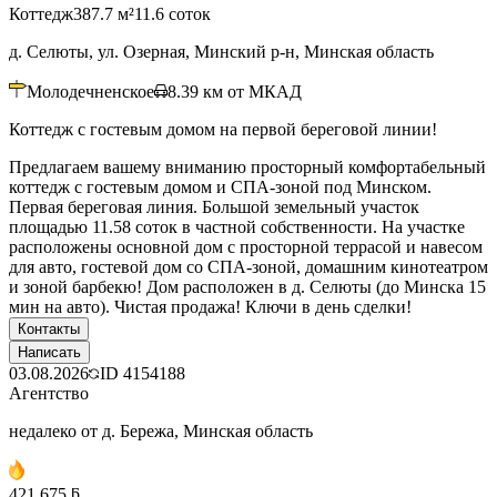
Коттедж
387.7 м²
11.6 соток
д. Селюты, ул. Озерная, Минский р-н, Минская область
Молодечненское
8.39
км от МКАД
Коттедж с гостевым домом на первой береговой линии!
Предлагаем вашему вниманию просторный комфортабельный
коттедж с гостевым домом и СПА-зоной под Минском.
Первая береговая линия. Большой земельный участок
площадью 11.58 соток в частной собственности. На участке
расположены основной дом с просторной террасой и навесом
для авто, гостевой дом со СПА-зоной, домашним кинотеатром
и зоной барбекю! Дом расположен в д. Селюты (до Минска 15
мин на авто). Чистая продажа! Ключи в день сделки!
Контакты
Написать
03.08.2026
ID
4154188
Агентство
недалеко от д. Бережа, Минская область
421 675 ƃ