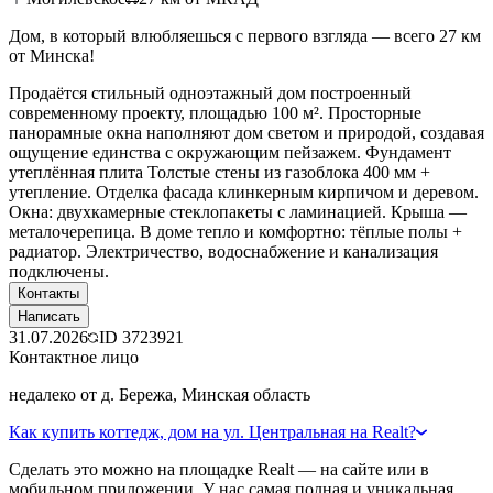
Дом, в который влюбляешься с первого взгляда — всего 27 км
от Минска!
Продаётся стильный одноэтажный дом построенный
современному проекту, площадью 100 м². Просторные
панорамные окна наполняют дом светом и природой, создавая
ощущение единства с окружающим пейзажем. Фундамент
утеплённая плита Толстые стены из газоблока 400 мм +
утепление. Отделка фасада клинкерным кирпичом и деревом.
Окна: двухкамерные стеклопакеты с ламинацией. Крыша —
металочерепица. В доме тепло и комфортно: тёплые полы +
радиатор. Электричество, водоснабжение и канализация
подключены.
Контакты
Написать
31.07.2026
ID
3723921
Контактное лицо
недалеко от д. Бережа, Минская область
Как купить коттедж, дом на ул. Центральная на Realt?
Сделать это можно на площадке Realt — на сайте или в
мобильном приложении. У нас самая полная и уникальная