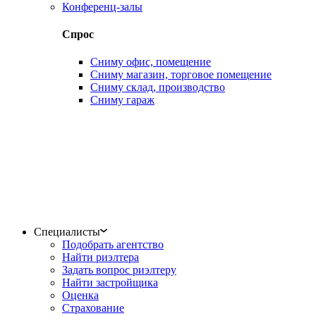
Конференц-залы
Спрос
Сниму офис, помещение
Сниму магазин, торговое помещение
Сниму склад, производство
Сниму гараж
Специалисты
Подобрать агентство
Найти риэлтера
Задать вопрос риэлтеру
Найти застройщика
Оценка
Страхование