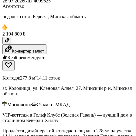
28.07.2026
ID
4099625
Агентство
недалеко от д. Бережа, Минская область
2 194 800 ƃ
Конвертер валют
Realt рекомендует
Коттедж
277.8 м²
14.11 соток
аг. Колодищи, ул. Кленовая Аллея, 27, Минский р-н, Минская
область
Московское
3.5
км от МКАД
VIP-коттедж в Гольф Клубе (Зеленая Гавань) — лучший дом в
столичном Беверли-Хиллз
Продаётся дизайнерский коттедж площадью 278 м² на участке