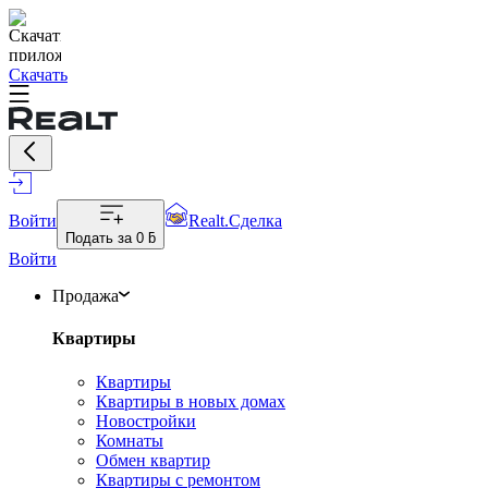
Скачать
Войти
Realt.Сделка
Подать за
0 ƃ
Войти
Продажа
Квартиры
Квартиры
Квартиры в новых домах
Новостройки
Комнаты
Обмен квартир
Квартиры с ремонтом