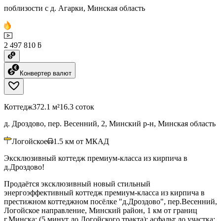
поблизости с д. Агарки, Минская область
2 497 810 ƃ
Конвертер валют
Коттедж
372.1 м²
16.3 соток
д. Дроздово, пер. Весенний, 2, Минский р-н, Минская область
Логойское
1.5
км от МКАД
Эксклюзивный коттедж премиум-класса из кирпича в
д.Дроздово!
Продаётся эксклюзивный новый стильный
энергоэффективный коттедж премиум-класса из кирпича в
престижном коттеджном посёлке "д.Дроздово", пер.Весенний,
Логойское направление, Минский район, 1 км от границ
г.Минска; (5 минут до Логойского тракта); асфальт до участка;