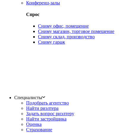
Конференц-залы
Спрос
Сниму офис, помещение
Сниму магазин, торговое помещение
Сниму склад, производство
Сниму гараж
Специалисты
Подобрать агентство
Найти риэлтера
Задать вопрос риэлтеру
Найти застройщика
Оценка
Страхование