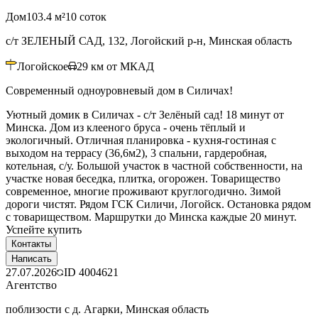
Дом
103.4 м²
10 соток
с/т ЗЕЛЕНЫЙ САД, 132, Логойский р-н, Минская область
Логойское
29
км от МКАД
Современный одноуровневый дом в Силичах!
Уютный домик в Силичах - с/т Зелёный сад! 18 минут от
Минска. Дом из клееного бруса - очень тёплый и
экологичный. Отличная планировка - кухня-гостиная с
выходом на террасу (36,6м2), 3 спальни, гардеробная,
котельная, с/у. Большой участок в частной собственности, на
участке новая беседка, плитка, огорожен. Товарищество
современное, многие проживают круглогодично. Зимой
дороги чистят. Рядом ГСК Силичи, Логойск. Остановка рядом
с товариществом. Маршрутки до Минска каждые 20 минут.
Успейте купить
Контакты
Написать
27.07.2026
ID
4004621
Агентство
поблизости с д. Агарки, Минская область