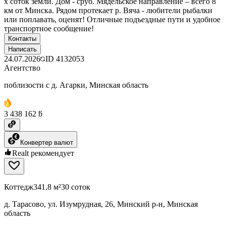
х соток земли. Дом - сруб. Мядельское направление – всего 8
км от Минска. Рядом протекает р. Вяча - любители рыбалки
или поплавать, оценят! Отличные подъездные пути и удобное
транспортное сообщение!
Контакты
Написать
24.07.2026
ID
4132053
Агентство
поблизости с д. Агарки, Минская область
3 438 162 ƃ
Конвертер валют
Realt рекомендует
Коттедж
341.8 м²
30 соток
д. Тарасово, ул. Изумрудная, 26, Минский р-н, Минская
область