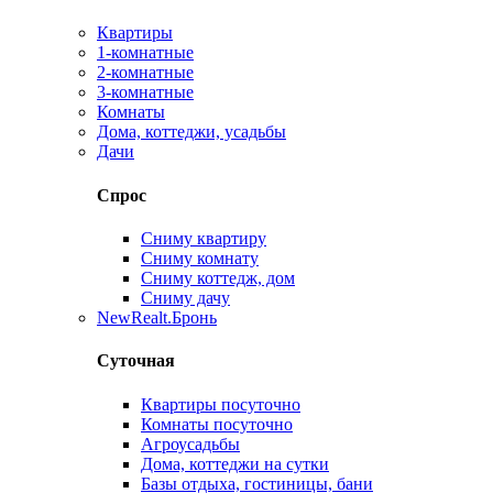
Квартиры
1-комнатные
2-комнатные
3-комнатные
Комнаты
Дома, коттеджи, усадьбы
Дачи
Спрос
Сниму квартиру
Сниму комнату
Сниму коттедж, дом
Сниму дачу
New
Realt.Бронь
Суточная
Квартиры посуточно
Комнаты посуточно
Агроусадьбы
Дома, коттеджи на сутки
Базы отдыха, гостиницы, бани