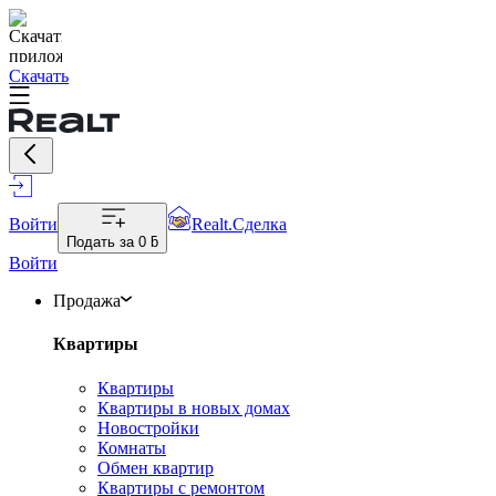
Скачать
Войти
Realt.Сделка
Подать за
0 ƃ
Войти
Продажа
Квартиры
Квартиры
Квартиры в новых домах
Новостройки
Комнаты
Обмен квартир
Квартиры с ремонтом