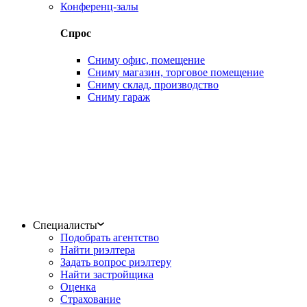
Конференц-залы
Спрос
Сниму офис, помещение
Сниму магазин, торговое помещение
Сниму склад, производство
Сниму гараж
Специалисты
Подобрать агентство
Найти риэлтера
Задать вопрос риэлтеру
Найти застройщика
Оценка
Страхование