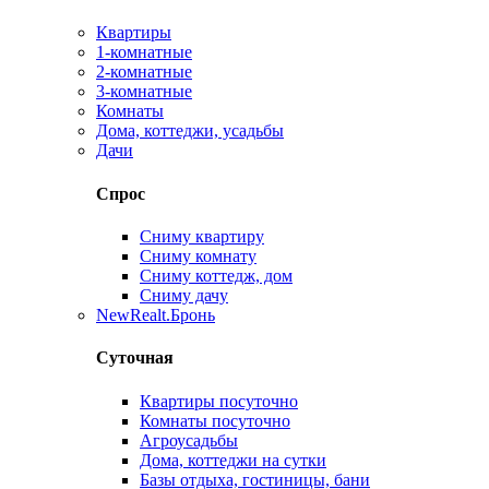
Квартиры
1-комнатные
2-комнатные
3-комнатные
Комнаты
Дома, коттеджи, усадьбы
Дачи
Спрос
Сниму квартиру
Сниму комнату
Сниму коттедж, дом
Сниму дачу
New
Realt.Бронь
Суточная
Квартиры посуточно
Комнаты посуточно
Агроусадьбы
Дома, коттеджи на сутки
Базы отдыха, гостиницы, бани