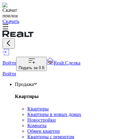
Скачать
Войти
Realt.Сделка
Подать за
0 ƃ
Войти
Продажа
Квартиры
Квартиры
Квартиры в новых домах
Новостройки
Комнаты
Обмен квартир
Квартиры с ремонтом