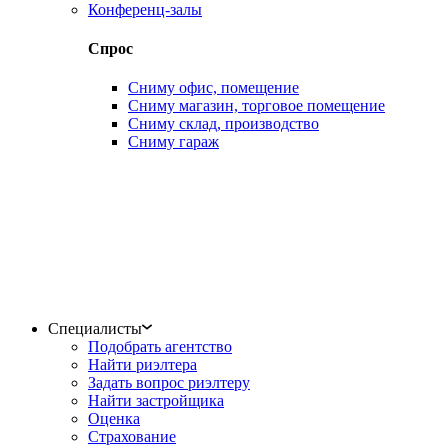
Конференц-залы
Спрос
Сниму офис, помещение
Сниму магазин, торговое помещение
Сниму склад, производство
Сниму гараж
Специалисты
Подобрать агентство
Найти риэлтера
Задать вопрос риэлтеру
Найти застройщика
Оценка
Страхование