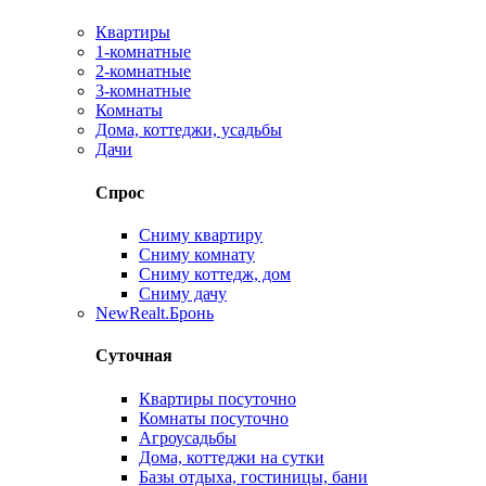
Квартиры
1-комнатные
2-комнатные
3-комнатные
Комнаты
Дома, коттеджи, усадьбы
Дачи
Спрос
Сниму квартиру
Сниму комнату
Сниму коттедж, дом
Сниму дачу
New
Realt.Бронь
Суточная
Квартиры посуточно
Комнаты посуточно
Агроусадьбы
Дома, коттеджи на сутки
Базы отдыха, гостиницы, бани