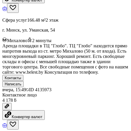
Конвертер валют
Сфера услуг
166.48 м²
2 этаж
г. Минск, ул. Уманская, 54
Михалово
2
минуты
Аренда площадки в ТЦ "Глобо". ТЦ "Глобо" находится прямо
напротив выхода из ст. метро Михалово (50 м. от входа). Есть
многоуровневый паркинг. Хороший ремонт. Есть свободные
склады и офисы с меньшей площадью также в здании
торгового центра. Все свободные помещения с фото на нашем
сайте: www.belest.by Консультация по телефону.
Контакты
Написать
вчера, 15:49
ID
4135973
Контактное лицо
4 178 ƃ
Конвертер валют