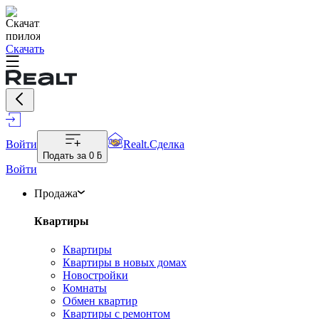
Скачать
Войти
Realt.Сделка
Подать за
0 ƃ
Войти
Продажа
Квартиры
Квартиры
Квартиры в новых домах
Новостройки
Комнаты
Обмен квартир
Квартиры с ремонтом