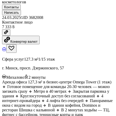
косметологов
Контакты
Написать
24.03.2025
ID
3682008
Контактное лицо
7 333 ƃ
Конвертер валют
Сфера услуг
127.3 м²
1/15 этаж
г. Минск, просп. Дзержинского, 57
Михалово
2
минуты
Аренда офиса 127,3 м² в бизнес-центре Omega Tower (1 этаж)
🔹 Готовое помещение для команды 20-30 человек — можно
заезжать сразу 🔹 Метро в 40 метрах 🔹 Закрытая парковка у
здания 🔹 Круглосуточный доступ без согласований 🔹 4
интернет-провайдера 🔹 4 лифта без очередей 🔹 Панорамные
окна с видом на город 🔹 В здании кофейня, Dominos и
ресторан Шишка с кальянной 🔹 В 2 минутах ходьбы — ТЦ,
фитнес с бассейном, теннисные корты и парк