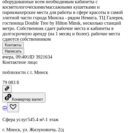
оборудованные всем необходимым кабинеты с
косметологоческими/массажными кушетками и
парикмахерские места для работы в сфере красоты в самой
элитной части города Минска - рядом Немига, ТЦ Галерея,
гостиница Double Tree by Hilton Minsk, несколько станций
метро. Собственник сдает рабочие места и кабинеты в
долгосрочную аренду (на 1 месяц и более). рабочие места
сдаются собственником
Контакты
Написать
вчера, 09:40
ID
3921634
Контактное лицо
поблизости с г. Минск
79 083 ƃ
Конвертер валют
Сфера услуг
545.4 м²
-1 этаж
г. Минск, ул. Жилуновича, 2/д