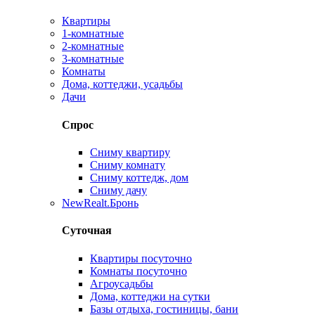
Квартиры
1-комнатные
2-комнатные
3-комнатные
Комнаты
Дома, коттеджи, усадьбы
Дачи
Спрос
Сниму квартиру
Сниму комнату
Сниму коттедж, дом
Сниму дачу
New
Realt.Бронь
Суточная
Квартиры посуточно
Комнаты посуточно
Агроусадьбы
Дома, коттеджи на сутки
Базы отдыха, гостиницы, бани