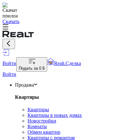
Скачать
Войти
Realt.Сделка
Подать за
0 ƃ
Войти
Продажа
Квартиры
Квартиры
Квартиры в новых домах
Новостройки
Комнаты
Обмен квартир
Квартиры с ремонтом