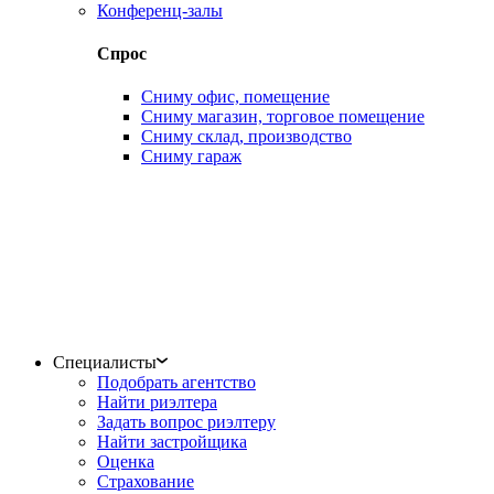
Конференц-залы
Спрос
Сниму офис, помещение
Сниму магазин, торговое помещение
Сниму склад, производство
Сниму гараж
Специалисты
Подобрать агентство
Найти риэлтера
Задать вопрос риэлтеру
Найти застройщика
Оценка
Страхование