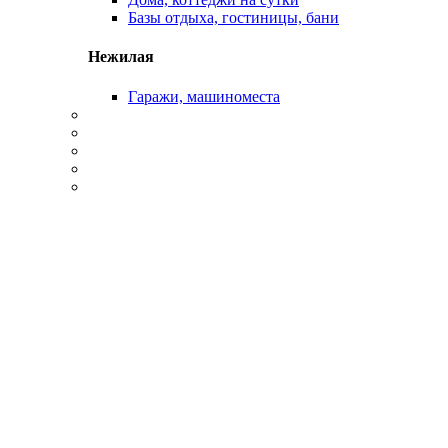
Базы отдыха, гостиницы, бани
Нежилая
Гаражи, машиноместа