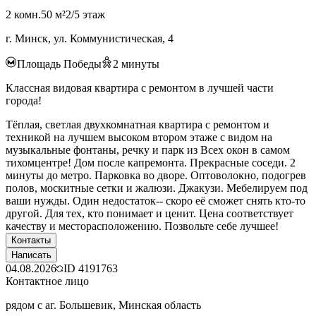
2 комн.
50 м²
2/5 этаж
г. Минск, ул. Коммунистическая, 4
Площадь Победы
2
минуты
Классная видовая квартира с ремонтом в лучшей части
города!
Тёплая, светлая двухкомнатная квартира с ремонтом и
техникой на лучшем высоком втором этаже с видом на
музыкальные фонтаны, речку и парк из Всех окон в самом
тихомцентре! Дом после капремонта. Прекрасные соседи. 2
минуты до метро. Парковка во дворе. Оптоволокно, подогрев
полов, москитные сетки и жалюзи. Джакузи. Мебелируем под
ваши нужды. Один недостаток-- скоро её сможет снять кто-то
другой. Для тех, кто понимает и ценит. Цена соответствует
качеству и месторасположению. Позвольте себе лучшее!
Контакты
Написать
04.08.2026
ID
4191763
Контактное лицо
рядом с аг. Большевик, Минская область