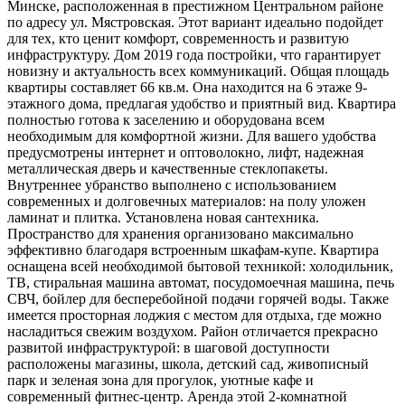
Минске, расположенная в престижном Центральном районе
по адресу ул. Мястровская. Этот вариант идеально подойдет
для тех, кто ценит комфорт, современность и развитую
инфраструктуру. Дом 2019 года постройки, что гарантирует
новизну и актуальность всех коммуникаций. Общая площадь
квартиры составляет 66 кв.м. Она находится на 6 этаже 9-
этажного дома, предлагая удобство и приятный вид. Квартира
полностью готова к заселению и оборудована всем
необходимым для комфортной жизни. Для вашего удобства
предусмотрены интернет и оптоволокно, лифт, надежная
металлическая дверь и качественные стеклопакеты.
Внутреннее убранство выполнено с использованием
современных и долговечных материалов: на полу уложен
ламинат и плитка. Установлена новая сантехника.
Пространство для хранения организовано максимально
эффективно благодаря встроенным шкафам-купе. Квартира
оснащена всей необходимой бытовой техникой: холодильник,
ТВ, стиральная машина автомат, посудомоечная машина, печь
СВЧ, бойлер для бесперебойной подачи горячей воды. Также
имеется просторная лоджия с местом для отдыха, где можно
насладиться свежим воздухом. Район отличается прекрасно
развитой инфраструктурой: в шаговой доступности
расположены магазины, школа, детский сад, живописный
парк и зеленая зона для прогулок, уютные кафе и
современный фитнес-центр. Аренда этой 2-комнатной