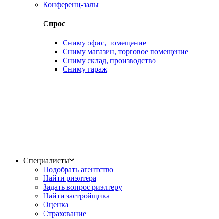
Конференц-залы
Спрос
Сниму офис, помещение
Сниму магазин, торговое помещение
Сниму склад, производство
Сниму гараж
Специалисты
Подобрать агентство
Найти риэлтера
Задать вопрос риэлтеру
Найти застройщика
Оценка
Страхование