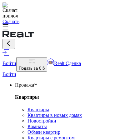
Скачать
Войти
Realt.Сделка
Подать за
0 ƃ
Войти
Продажа
Квартиры
Квартиры
Квартиры в новых домах
Новостройки
Комнаты
Обмен квартир
Квартиры с ремонтом