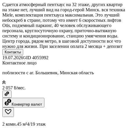
Сдается атмосферный пентхаус на 32 этаже, других квартир
на этаже нет, лучший вид на город-герой Минск. вся техника
Miele, комплектация пентхауса максимальная. Это лучший
небоскреб в стране, потому что имеет 6 скоростных лифтов
Otis, подземный паркинг, 40 человек обслуживающего
персонала, круглосуточную охрану, приточно-вытяжную
систему и кондиционирование, станцию умягчения воды.
Центр города, рядом метро, в шаговой доступности все что
нужно для жизни. При заселении оплата 2 месяца + депозит
Контакты
19.07.2026
ID
4055992
Контактное лицо
поблизости с аг. Большевик, Минская область
2 057 ƃ/мес.
Конвертер валют
2 комн.
45 м²
4/19 этаж