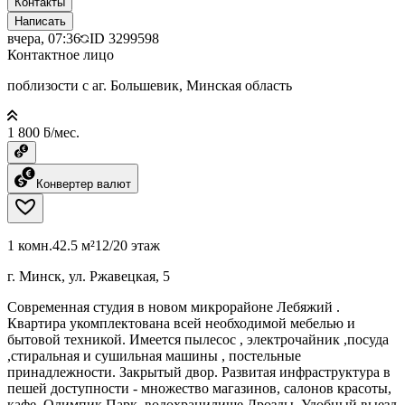
Контакты
Написать
вчера, 07:36
ID
3299598
Контактное лицо
поблизости с аг. Большевик, Минская область
1 800 ƃ/мес.
Конвертер валют
1 комн.
42.5 м²
12/20 этаж
г. Минск, ул. Ржавецкая, 5
Современная студия в новом микрорайоне Лебяжий .
Квартира укомплектована всей необходимой мебелью и
бытовой техникой. Имеется пылесос , электрочайник ,посуда
,стиральная и сушильная машины , постельные
принадлежности. Закрытый двор. Развитая инфраструктура в
пешей доступности - множество магазинов, салонов красоты,
кафе, Олимпик Парк, водохранилище Дрозды. Удобный выезд