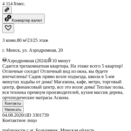
4 114 ƃ/мес.
Конвертер валют
3 комн.
80 м²
23/25 этаж
г. Минск, ул. Аэродромная, 20
Аэродромная (2024)
10
минут
Сдается трехкомнатная квартира. На этаже всего 5 квартир!
Отличные соседи! Отличный вид из окна, вы будете
впечатлены! Садик прямо возле подъезда, школа в 5-им
минутах ходьбы от дома! Магазины, кафе, метро, торговый
центр, финансовый центр, все это возле дома! Теплые полы,
вся техника премиум производителей, кухня массив дерева,
ортопедические матрасы Аскона.
Контакты
Написать
04.08.2026
ID
3301739
Контактное лицо
поблизости с аг. Большевик, Минская область