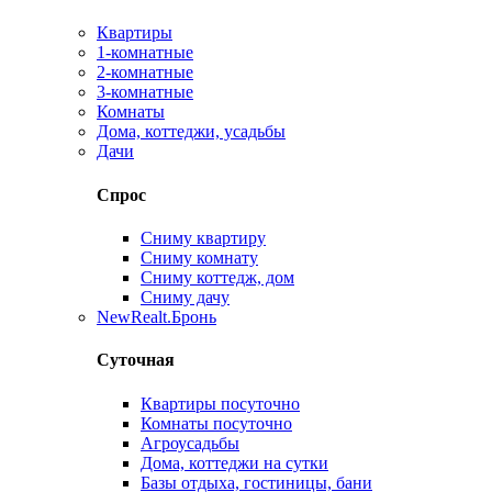
Квартиры
1-комнатные
2-комнатные
3-комнатные
Комнаты
Дома, коттеджи, усадьбы
Дачи
Спрос
Сниму квартиру
Сниму комнату
Сниму коттедж, дом
Сниму дачу
New
Realt.Бронь
Суточная
Квартиры посуточно
Комнаты посуточно
Агроусадьбы
Дома, коттеджи на сутки
Базы отдыха, гостиницы, бани