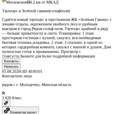
Московское
8.2
км от МКАД
Таунхаус в Зелёной гавани(гольфполя)
Сдаётся новый таунхаус в престижном ЖК «Зелёная Гавань» с
зонами отдыха, окружением хвойного леса и удобным
выездом в город.Рядом гольф поля. Таунхаус крайний в ряду
— больше приватности и света. Планировка: 1 этаж:
просторная гостиная с кухней, санузел, вся необходимая
бытовая техника.,кладовка. 2 этаж: 3 спальни, в одной из
которых гардеробная комната, санузел с ванной и душем. Дом
полностью готов к проживанию. Просмотр с
11августа.Звоните для более подробной информации
Контакты
Написать
05.08.2026
ID
4030101
Контактное лицо
рядом с г. Молодечно, Минская область
3 820 ƃ/мес.
Конвертер валют