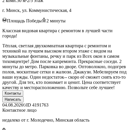
2 комн.
50 м²
2/5 этаж
г. Минск, ул. Коммунистическая, 4
Площадь Победы
2
минуты
Классная видовая квартира с ремонтом в лучшей части
города!
Тёплая, светлая двухкомнатная квартира с ремонтом и
техникой на лучшем высоком втором этаже с видом на
музыкальные фонтаны, речку и парк из Всех окон в самом
тихомцентре! Дом после капремонта. Прекрасные соседи. 2
минуты до метро. Парковка во дворе. Оптоволокно, подогрев
полов, москитные сетки и жалюзи. Джакузи. Мебелируем под
ваши нужды. Один недостаток-- скоро её сможет снять кто-то
другой. Для тех, кто понимает и ценит. Цена соответствует
качеству и месторасположению. Позвольте себе лучшее!
Контакты
Написать
04.08.2026
ID
4191763
Контактное лицо
недалеко от г. Молодечно, Минская область