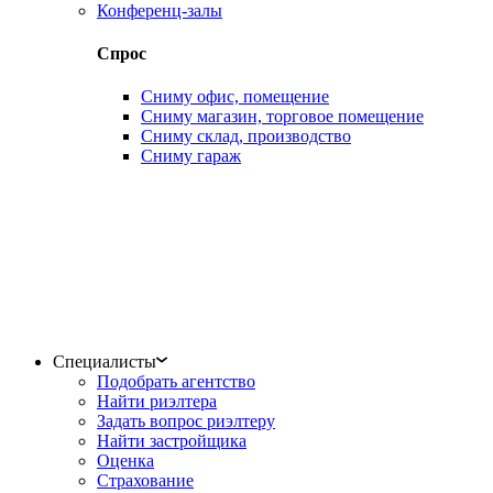
Конференц-залы
Спрос
Сниму офис, помещение
Сниму магазин, торговое помещение
Сниму склад, производство
Сниму гараж
Специалисты
Подобрать агентство
Найти риэлтера
Задать вопрос риэлтеру
Найти застройщика
Оценка
Страхование