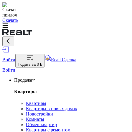
Скачать
Войти
Realt.Сделка
Подать за
0 ƃ
Войти
Продажа
Квартиры
Квартиры
Квартиры в новых домах
Новостройки
Комнаты
Обмен квартир
Квартиры с ремонтом