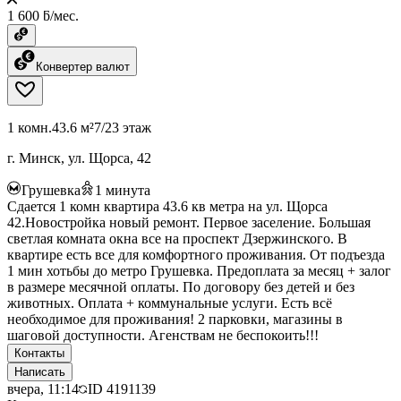
1 600 ƃ/мес.
Конвертер валют
1 комн.
43.6 м²
7/23 этаж
г. Минск, ул. Щорса, 42
Грушевка
1
минута
Сдается 1 комн квартира 43.6 кв метра на ул. Щорса
42.Новостройка новый ремонт. Первое заселение. Большая
светлая комната окна все на проспект Дзержинского. В
квартире есть все для комфортного проживания. От подъезда
1 мин хотьбы до метро Грушевка. Предоплата за месяц + залог
в размере месячной оплаты. По договору без детей и без
животных. Оплата + коммунальные услуги. Есть всё
необходимое для проживания! 2 парковки, магазины в
шаговой доступности. Агенствам не беспокоить!!!
Контакты
Написать
вчера, 11:14
ID
4191139