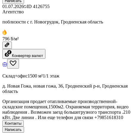
Написать
01.07.2026
ID
4126755
Агентство
поблизости с г. Новогрудок, Гродненская область
796 ƃ/м²
Конвертер валют
Склад+офис
1500 м²
1/1 этаж
д. Новая Гожа, новая гожа, 36, Гродненский р-н, Гродненская
область
Организация продает отапливаемые производственной-
складские помещения,1500м2. Охраняемая территория, видео
наблюдения . Возможен заезд большегрузного транспорта .210
кВт. Две линии . Или еще телефон для связи +79851618310
Контакты
Написать