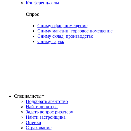
Конференц-залы
Спрос
Сниму офис, помещение
Сниму магазин, торговое помещение
Сниму склад, производство
Сниму гараж
Специалисты
Подобрать агентство
Найти риэлтера
Задать вопрос риэлтеру
Найти застройщика
Оценка
Страхование