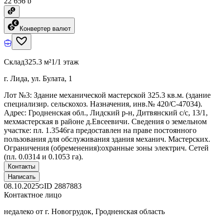
22 656 ƃ
Конвертер валют
Склад
325.3 м²
1/1 этаж
г. Лида, ул. Булата, 1
Лот №3: Здание механической мастерской 325.3 кв.м. (здание
специализир. сельскохоз. Назначения, инв.№ 420/C-47034).
Адрес: Гродненская обл., Лидский р-н, Дитвянский с/с, 13/1,
мехмастерская в районе д.Евсеевичи. Сведения о земельном
участке: пл. 1.3546га предоставлен на праве постоянного
пользования для обслуживания здания механич. Мастерских.
Ограничения (обременения):охранные зоны электрич. Сетей
(пл. 0.0314 и 0.1053 га).
Контакты
Написать
08.10.2025
ID
2887883
Контактное лицо
недалеко от г. Новогрудок, Гродненская область