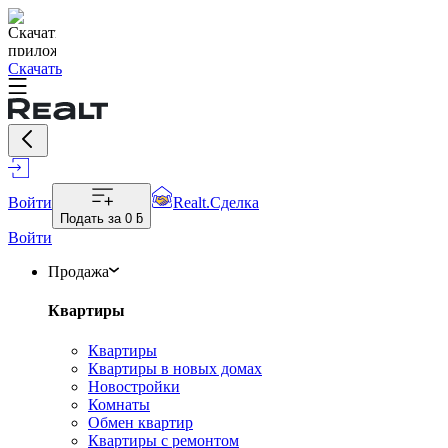
Скачать
Войти
Realt.Сделка
Подать за
0 ƃ
Войти
Продажа
Квартиры
Квартиры
Квартиры в новых домах
Новостройки
Комнаты
Обмен квартир
Квартиры с ремонтом