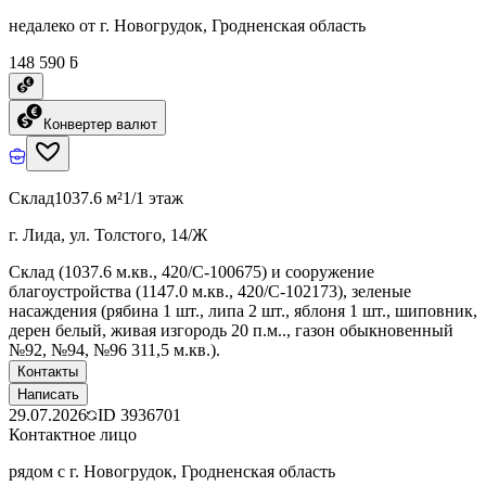
недалеко от г. Новогрудок, Гродненская область
148 590 ƃ
Конвертер валют
Склад
1037.6 м²
1/1 этаж
г. Лида, ул. Толстого, 14/Ж
Склад (1037.6 м.кв., 420/C-100675) и сооружение
благоустройства (1147.0 м.кв., 420/C-102173), зеленые
насаждения (рябина 1 шт., липа 2 шт., яблоня 1 шт., шиповник,
дерен белый, живая изгородь 20 п.м.., газон обыкновенный
№92, №94, №96 311,5 м.кв.).
Контакты
Написать
29.07.2026
ID
3936701
Контактное лицо
рядом с г. Новогрудок, Гродненская область