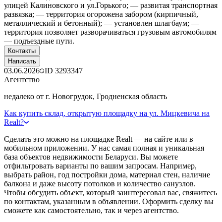
улицей Калиновского и ул.Горького; — развитая транспортная
развязка; — территория огорожена забором (кирпичный,
металлический и бетонный); — установлен шлагбаум; —
территория позволяет разворачиваться грузовым автомобилям
— подъездные пути.
Контакты
Написать
03.06.2026
ID
3293347
Агентство
недалеко от г. Новогрудок, Гродненская область
Как купить склад, открытую площадку на ул. Мицкевича на
Realt?
Сделать это можно на площадке Realt — на сайте или в
мобильном приложении. У нас самая полная и уникальная
база объектов недвижимости Беларуси. Вы можете
отфильтровать варианты по вашим запросам. Например,
выбрать район, год постройки дома, материал стен, наличие
балкона и даже высоту потолков и количество санузлов.
Чтобы обсудить объект, который заинтересовал вас, свяжитесь
по контактам, указанным в объявлении. Оформить сделку вы
сможете как самостоятельно, так и через агентство.