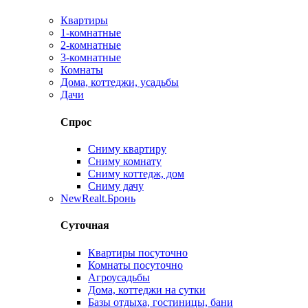
Квартиры
1-комнатные
2-комнатные
3-комнатные
Комнаты
Дома, коттеджи, усадьбы
Дачи
Спрос
Сниму квартиру
Сниму комнату
Сниму коттедж, дом
Сниму дачу
New
Realt.Бронь
Суточная
Квартиры посуточно
Комнаты посуточно
Агроусадьбы
Дома, коттеджи на сутки
Базы отдыха, гостиницы, бани