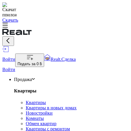
Скачать
Войти
Realt.Сделка
Подать за
0 ƃ
Войти
Продажа
Квартиры
Квартиры
Квартиры в новых домах
Новостройки
Комнаты
Обмен квартир
Квартиры с ремонтом