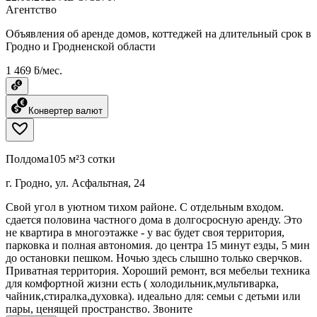
Агентство
Объявления об аренде домов, коттеджей на длительный срок в
Гродно и Гродненской области
1 469 ƃ/мес.
Конвертер валют
Полдома
105 м²
3 сотки
г. Гродно, ул. Асфальтная, 24
Свой угол в уютном тихом районе. С отдельным входом.
сдается половина частного дома в долгосросную аренду. Это
не квартира в многоэтажке - у вас будет своя территория,
парковка и полная автономия. до центра 15 минут езды, 5 мин
до остановки пешком. Ночью здесь слышно только сверчков.
Приватная территория. Хороший ремонт, вся мебельи техника
для комфортной жизни есть ( холодильник,мультиварка,
чайник,стиралка,духовка). идеально для: семьи с детьми или
пары, ценящей пространство. Звоните