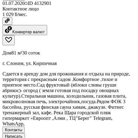
01.07.2026
ID
4132901
Контактное лицо
1 029 ƃ/мес.
Конвертер валют
Дом
81 м²
30 соток
г. Слоним, ул. Кирпичная
Сдается в аренду дом для проживания и отдыха на природе,
территория с прекрасным садом .Комфортное ,тихое и
приятное место.Сад фруктовый (яблоки сливы груши
абрикос)- огород ( земля готовая под посадку овощных
культур).Стиральная машина, холодильник, газовая плита,
микроволновая печь, электрочайник,посуда.Рядом ФОК 3
бассейна, русская финская сауна хамам, джакузи. Фитнес
тренажерный зал, кафе. Река Щара городской пляж
гипермаркет «Евроопт ,Алми , ТЦ"Берег" Telegram,
WhatsApp,
Контакты
Написать