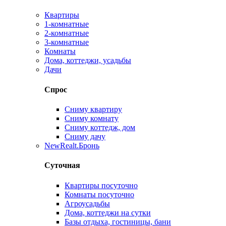
Квартиры
1-комнатные
2-комнатные
3-комнатные
Комнаты
Дома, коттеджи, усадьбы
Дачи
Спрос
Сниму квартиру
Сниму комнату
Сниму коттедж, дом
Сниму дачу
New
Realt.Бронь
Суточная
Квартиры посуточно
Комнаты посуточно
Агроусадьбы
Дома, коттеджи на сутки
Базы отдыха, гостиницы, бани