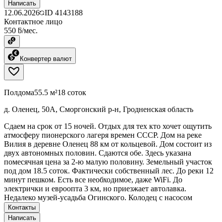
Написать
12.06.2026
ID
4143188
Контактное лицо
550 ƃ/мес.
Конвертер валют
Полдома
55.5 м²
18 соток
д. Оленец, 50А, Сморгонский р-н, Гродненская область
Сдаем на срок от 15 ночей. Отдых для тех кто хочет ощутить
атмосферу пионерского лагеря времен СССР. Дом на реке
Вилия в деревне Оленец 88 км от кольцевой. Дом состоит из
двух автономных половин. Сдаются обе. Здесь указана
помесячная цена за 2-ю малую половину. Земельный участок
под дом 18.5 соток. Фактически собственный лес. До реки 12
минут пешком. Есть все необходимое, даже WiFi. До
электрички и евроопта 3 км, но приезжает автолавка.
Недалеко музей-усадьба Огинского. Колодец с насосом
Контакты
Написать