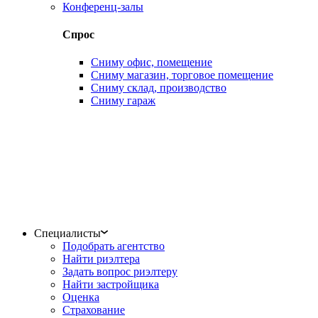
Конференц-залы
Спрос
Сниму офис, помещение
Сниму магазин, торговое помещение
Сниму склад, производство
Сниму гараж
Специалисты
Подобрать агентство
Найти риэлтера
Задать вопрос риэлтеру
Найти застройщика
Оценка
Страхование