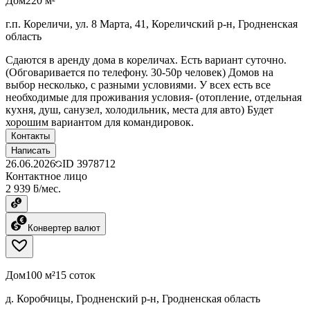
Дом
220 м²
г.п. Кореличи, ул. 8 Марта, 41, Кореличский р-н, Гродненская
область
Сдаются в аренду дома в кореличах. Есть вариант суточно.
(Обговаривается по телефону. 30-50р человек) Домов на
выбор несколько, с разными условиями. У всех есть все
необходимые для проживания условия- (отопление, отдельная
кухня, душ, санузел, холодильник, места для авто) Будет
хорошим вариантом для командировок.
Контакты
Написать
26.06.2026
ID
3978712
Контактное лицо
2 939 ƃ/мес.
Конвертер валют
Дом
100 м²
15 соток
д. Коробчицы, Гродненский р-н, Гродненская область