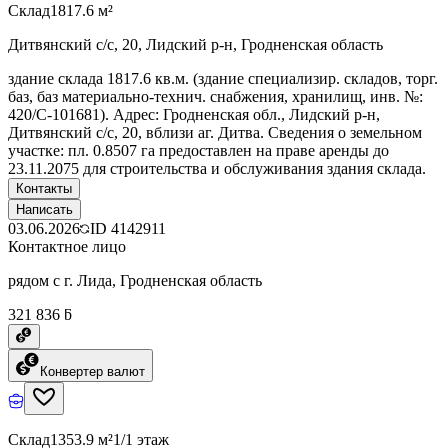
Склад
1817.6 м²
Дитвянский с/с, 20, Лидский р-н, Гродненская область
здание склада 1817.6 кв.м. (здание специализир. складов, торг.
баз, баз материально-технич. снабжения, хранилищ, инв. №:
420/C-101681). Адрес: Гродненская обл., Лидский р-н,
Дитвянский с/с, 20, вблизи аг. Дитва. Сведения о земельном
участке: пл. 0.8507 га предоставлен на праве аренды до
23.11.2075 для строительства и обслуживания здания склада.
Контакты
Написать
03.06.2026
ID
4142911
Контактное лицо
рядом с г. Лида, Гродненская область
321 836 ƃ
Конвертер валют
Склад
1353.9 м²
1/1 этаж