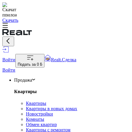
Скачать
Войти
Realt.Сделка
Подать за
0 ƃ
Войти
Продажа
Квартиры
Квартиры
Квартиры в новых домах
Новостройки
Комнаты
Обмен квартир
Квартиры с ремонтом