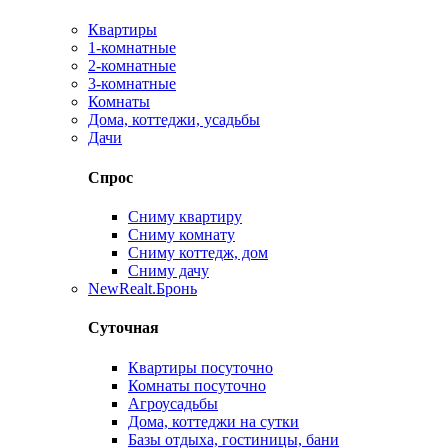
Квартиры
1-комнатные
2-комнатные
3-комнатные
Комнаты
Дома, коттеджи, усадьбы
Дачи
Спрос
Сниму квартиру
Сниму комнату
Сниму коттедж, дом
Сниму дачу
New
Realt.Бронь
Суточная
Квартиры посуточно
Комнаты посуточно
Агроусадьбы
Дома, коттеджи на сутки
Базы отдыха, гостиницы, бани