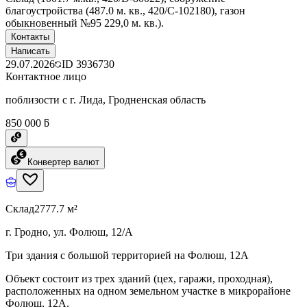
благоустройства (487.0 м. кв., 420/C-102180), газон
обыкновенный №95 229,0 м. кв.).
Контакты
Написать
29.07.2026
ID
3936730
Контактное лицо
поблизости с г. Лида, Гродненская область
850 000 ƃ
Конвертер валют
Склад
2777.7 м²
г. Гродно, ул. Фолюш, 12/А
Три здания с большой территорией на Фолюш, 12А
Объект состоит из трех зданий (цех, гаражи, проходная),
расположенных на одном земельном участке в микрорайоне
Фолюш, 12А.