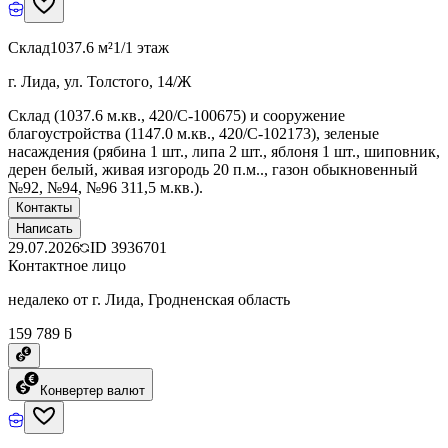
Склад
1037.6 м²
1/1 этаж
г. Лида, ул. Толстого, 14/Ж
Склад (1037.6 м.кв., 420/C-100675) и сооружение
благоустройства (1147.0 м.кв., 420/C-102173), зеленые
насаждения (рябина 1 шт., липа 2 шт., яблоня 1 шт., шиповник,
дерен белый, живая изгородь 20 п.м.., газон обыкновенный
№92, №94, №96 311,5 м.кв.).
Контакты
Написать
29.07.2026
ID
3936701
Контактное лицо
недалеко от г. Лида, Гродненская область
159 789 ƃ
Конвертер валют