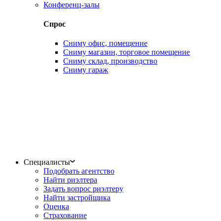
Конференц-залы
Спрос
Сниму офис, помещение
Сниму магазин, торговое помещение
Сниму склад, производство
Сниму гараж
Специалисты
Подобрать агентство
Найти риэлтера
Задать вопрос риэлтеру
Найти застройщика
Оценка
Страхование