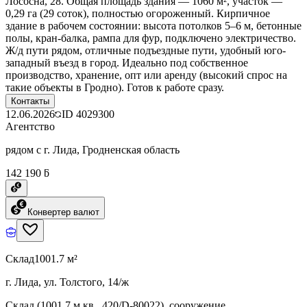
Лососна, 28. Общая площадь здания — 1060 м², участок —
0,29 га (29 соток), полностью огороженный. Кирпичное
здание в рабочем состоянии: высота потолков 5–6 м, бетонные
полы, кран-балка, рампа для фур, подключено электричество.
Ж/д пути рядом, отличные подъездные пути, удобный юго-
западный въезд в город. Идеально под собственное
производство, хранение, опт или аренду (высокий спрос на
такие объекты в Гродно). Готов к работе сразу.
Контакты
12.06.2026
ID
4029300
Агентство
рядом с г. Лида, Гродненская область
142 190 ƃ
Конвертер валют
Склад
1001.7 м²
г. Лида, ул. Толстого, 14/ж
Склад (1001.7 м.кв., 420/D-80022), сооружение