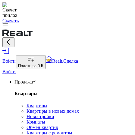
Скачать
Войти
Realt.Сделка
Подать за
0 ƃ
Войти
Продажа
Квартиры
Квартиры
Квартиры в новых домах
Новостройки
Комнаты
Обмен квартир
Квартиры с ремонтом