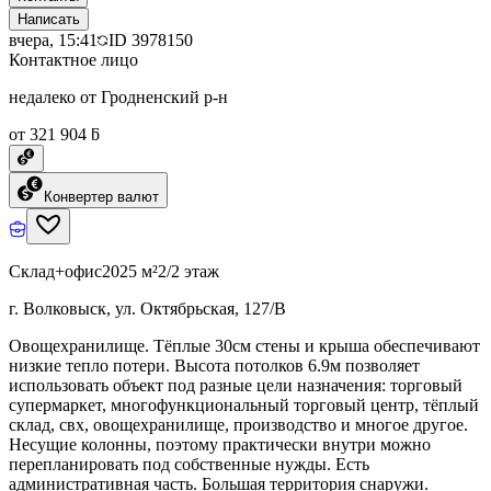
Написать
вчера, 15:41
ID
3978150
Контактное лицо
недалеко от Гродненский р-н
от 321 904 ƃ
Конвертер валют
Склад+офис
2025 м²
2/2 этаж
г. Волковыск, ул. Октябрьская, 127/В
Овощехранилище. Тёплые 30см стены и крыша обеспечивают
низкие тепло потери. Высота потолков 6.9м позволяет
использовать объект под разные цели назначения: торговый
супермаркет, многофункциональный торговый центр, тёплый
склад, свх, овощехранилище, производство и многое другое.
Несущие колонны, поэтому практически внутри можно
перепланировать под собственные нужды. Есть
административная часть. Большая территория снаружи.