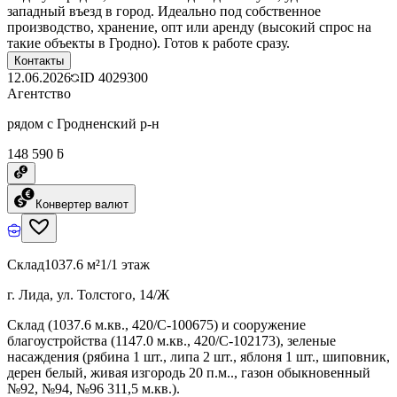
западный въезд в город. Идеально под собственное
производство, хранение, опт или аренду (высокий спрос на
такие объекты в Гродно). Готов к работе сразу.
Контакты
12.06.2026
ID
4029300
Агентство
рядом с Гродненский р-н
148 590 ƃ
Конвертер валют
Склад
1037.6 м²
1/1 этаж
г. Лида, ул. Толстого, 14/Ж
Склад (1037.6 м.кв., 420/C-100675) и сооружение
благоустройства (1147.0 м.кв., 420/C-102173), зеленые
насаждения (рябина 1 шт., липа 2 шт., яблоня 1 шт., шиповник,
дерен белый, живая изгородь 20 п.м.., газон обыкновенный
№92, №94, №96 311,5 м.кв.).