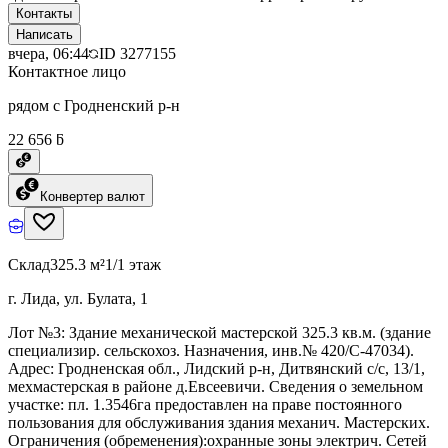
Контакты
Написать
вчера, 06:44
ID
3277155
Контактное лицо
рядом с Гродненский р-н
22 656 ƃ
Конвертер валют
Склад
325.3 м²
1/1 этаж
г. Лида, ул. Булата, 1
Лот №3: Здание механической мастерской 325.3 кв.м. (здание
специализир. сельскохоз. Назначения, инв.№ 420/C-47034).
Адрес: Гродненская обл., Лидский р-н, Дитвянский с/с, 13/1,
мехмастерская в районе д.Евсеевичи. Сведения о земельном
участке: пл. 1.3546га предоставлен на праве постоянного
пользования для обслуживания здания механич. Мастерских.
Ограничения (обременения):охранные зоны электрич. Сетей