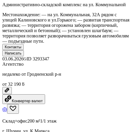
Административно-складской комплекс на ул. Коммунальной
Местонахождение: — на ул. Коммунальная, 32А рядом с
улицей Калиновского и ул.Горького; — развитая транспортная
развязка; — территория огорожена забором (кирпичный,
металлический и бетонный); — установлен шлагбаум; —
территория позволяет разворачиваться грузовым автомобилям
— подъездные пути.
Контакты
Написать
03.06.2026
ID
3293347
Агентство
недалеко от Гродненский р-н
от 32 190 ƃ
Конвертер валют
Склад+офис
200 м²
1/1 этаж
г. Щучин, ул. К.Маркса