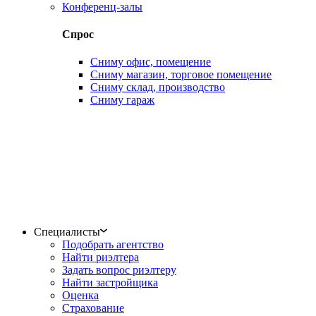
Конференц-залы
Спрос
Сниму офис, помещение
Сниму магазин, торговое помещение
Сниму склад, производство
Сниму гараж
Специалисты
Подобрать агентство
Найти риэлтера
Задать вопрос риэлтеру
Найти застройщика
Оценка
Страхование