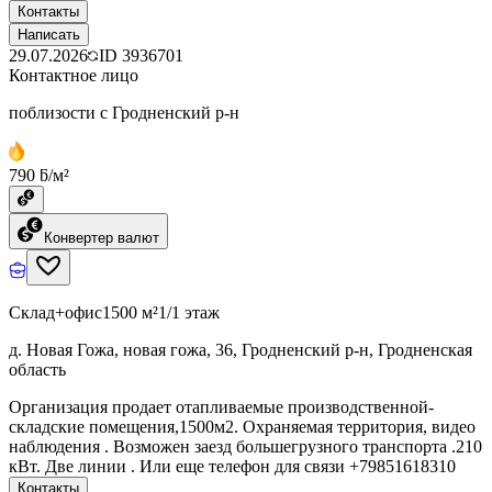
Контакты
Написать
29.07.2026
ID
3936701
Контактное лицо
поблизости с Гродненский р-н
790 ƃ/м²
Конвертер валют
Склад+офис
1500 м²
1/1 этаж
д. Новая Гожа, новая гожа, 36, Гродненский р-н, Гродненская
область
Организация продает отапливаемые производственной-
складские помещения,1500м2. Охраняемая территория, видео
наблюдения . Возможен заезд большегрузного транспорта .210
кВт. Две линии . Или еще телефон для связи +79851618310
Контакты