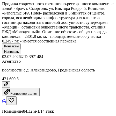
Продажа современного гостинично-ресторанного комплекса с
зоной «Spa»: г. Сморгонь, ул. Виктора Ровдо, 5. Комплекс
«Panoramic SPA Hotel» расположен в 5 минутах от центра
города, вся необходимая инфраструктура для клиентов
гостиницы находится в шаговой доступности: супермаркет
«Марцiн», остановки общественного транспорта, станция
БЖД «Молодежный». Описание объекта: - общая площадь
комплекса – 2301,8 кв. м; - площадь земельного участка –
0,2497 га; - имеется собственная парковка
Контакты
Написать
02.07.2026
ID
3971484
Агентство
поблизости с д. Александрово, Гродненская область
421 600 ƃ
Конвертер валют
Помещение
84.32 м²
1/14 этаж