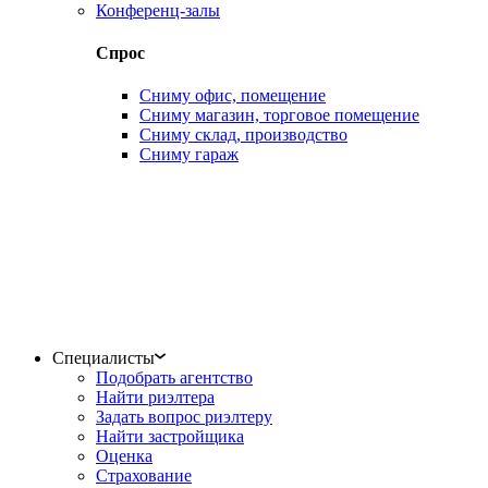
Конференц-залы
Спрос
Сниму офис, помещение
Сниму магазин, торговое помещение
Сниму склад, производство
Сниму гараж
Специалисты
Подобрать агентство
Найти риэлтера
Задать вопрос риэлтеру
Найти застройщика
Оценка
Страхование