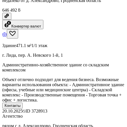
недалеко от д. Александрово, Гродненская область
646 492 ƃ
Конвертер валют
Здание
471.1 м²
1/1 этаж
г. Лида, пер. А. Невского 1-й, 1
Административно-хозяйственное здание со складским
комплексом
Объект отлично подходит для ведения бизнеса. Возможные
варианты использования объекта: - Административное здание
(офисы, учебные или медицинские центры) - Складской
комплекс - Производственные помещения - Торговая точка +
офис + логистика.
Контакты
20.10.2025
ID
3728913
Агентство
рядом с д. Александрово, Гродненская область