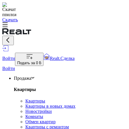
Скачать
Войти
Realt.Сделка
Подать за
0 ƃ
Войти
Продажа
Квартиры
Квартиры
Квартиры в новых домах
Новостройки
Комнаты
Обмен квартир
Квартиры с ремонтом