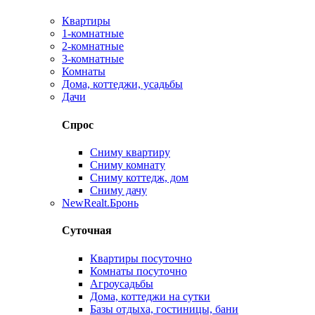
Квартиры
1-комнатные
2-комнатные
3-комнатные
Комнаты
Дома, коттеджи, усадьбы
Дачи
Спрос
Сниму квартиру
Сниму комнату
Сниму коттедж, дом
Сниму дачу
New
Realt.Бронь
Суточная
Квартиры посуточно
Комнаты посуточно
Агроусадьбы
Дома, коттеджи на сутки
Базы отдыха, гостиницы, бани