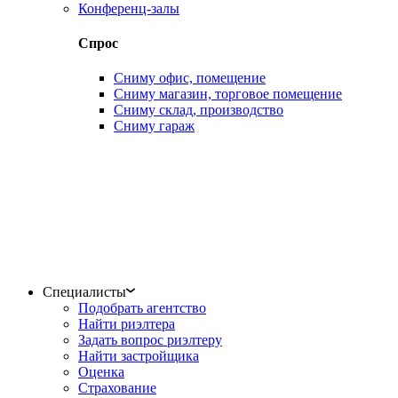
Конференц-залы
Спрос
Сниму офис, помещение
Сниму магазин, торговое помещение
Сниму склад, производство
Сниму гараж
Специалисты
Подобрать агентство
Найти риэлтера
Задать вопрос риэлтеру
Найти застройщика
Оценка
Страхование