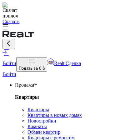
Скачать
Войти
Realt.Сделка
Подать за
0 ƃ
Войти
Продажа
Квартиры
Квартиры
Квартиры в новых домах
Новостройки
Комнаты
Обмен квартир
Квартиры с ремонтом