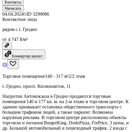
Контакты
Написать
04.04.2024
ID
3299086
Контактное лицо
рядом с г. Гродно
от 4 747 ƃ/м²
Конвертер валют
Торговое помещение
140 - 317 м²
2/2 этаж
г. Гродно, просп. Космонавтов, 11
Напротив Автовокзала в Гродно продаются торговые
помещения 140 и 177 кв. м. на 2-м этаже в торговом центре. К
зданию примыкает остановка общественного транспорта с
большим трафиком людей, а также паркинг. Возможна
наружная реклама. В торговом центре расположены объекты
торговли и питания BurgerKing, DodoPizza, FixPrice, 3 цены, и
др. Большой автомобильный и пешеходный трафик. 2 входа с