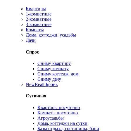
Квартиры
1-комнатные
2-комнатные
3-комнатные
Комнаты
Дома, коттеджи, усадьбы
Дачи
Спрос
Сниму квартиру
Сниму комнату
Сниму коттедж, дом
Сниму дачу
New
Realt.Бронь
Суточная
Квартиры посуточно
Комнаты посуточно
Агроусадьбы
Дома, коттеджи на сутки
Базы отдыха, гостиницы, бани