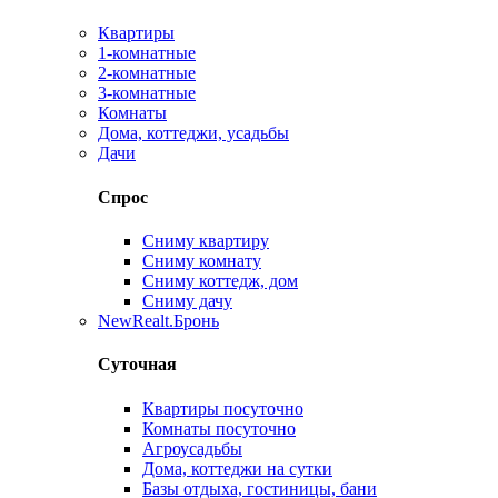
Квартиры
1-комнатные
2-комнатные
3-комнатные
Комнаты
Дома, коттеджи, усадьбы
Дачи
Спрос
Сниму квартиру
Сниму комнату
Сниму коттедж, дом
Сниму дачу
New
Realt.Бронь
Суточная
Квартиры посуточно
Комнаты посуточно
Агроусадьбы
Дома, коттеджи на сутки
Базы отдыха, гостиницы, бани