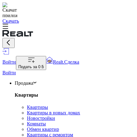
Скачать
Войти
Realt.Сделка
Подать за
0 ƃ
Войти
Продажа
Квартиры
Квартиры
Квартиры в новых домах
Новостройки
Комнаты
Обмен квартир
Квартиры с ремонтом