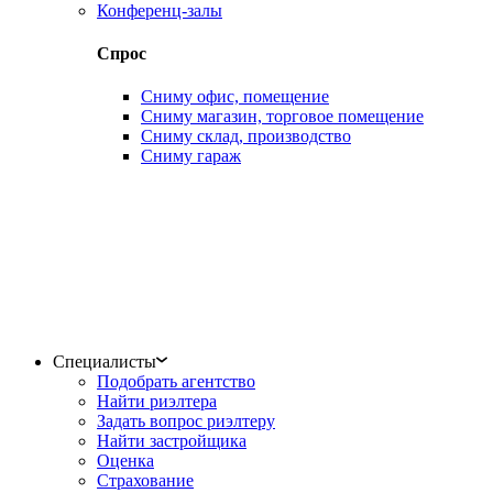
Конференц-залы
Спрос
Сниму офис, помещение
Сниму магазин, торговое помещение
Сниму склад, производство
Сниму гараж
Специалисты
Подобрать агентство
Найти риэлтера
Задать вопрос риэлтеру
Найти застройщика
Оценка
Страхование