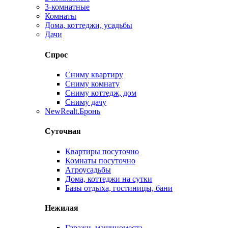
3-комнатные
Комнаты
Дома, коттеджи, усадьбы
Дачи
Спрос
Сниму квартиру
Сниму комнату
Сниму коттедж, дом
Сниму дачу
New
Realt.Бронь
Суточная
Квартиры посуточно
Комнаты посуточно
Агроусадьбы
Дома, коттеджи на сутки
Базы отдыха, гостиницы, бани
Нежилая
Гаражи, машиноместа