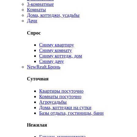
3-комнатные
Комнаты
Дома, коттеджи, усадьбы
Дачи
Спрос
Сниму квартиру
Сниму комнату
Сниму коттедж, дом
Сниму дачу
New
Realt.Бронь
Суточная
Квартиры посуточно
Комнаты посуточно
Агроусадьбы
Дома, коттеджи на сутки
Базы отдыха, гостиницы, бани
Нежилая
Гаражи, машиноместа