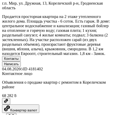
г.п. Мир, ул. Дружная, 13, Кореличский р-н, Гродненская
область
Продается просторная квартира на 2 этаже утепленного
жилого дома. Площадь участка - 6 соток. Есть гараж. В доме:
центральное водоснабжение и канализация; газовый бойлер
на отопление и горячую воду; газовая плита; 1 кухня;
раздельный санузел; 4 жилые комнаты; подвал; 3 балкона (2
застекленных). На участке расположен сарай (из двух
раздельных объемов), произрастают фруктовые деревья
(вишня, яблоня, алыча), крыжовник, смородина. В 1,2 км
находится Евроопт, строительный магазин. 1,8 км - Замок.
Контакты
Написать
04.08.2026
ID
4181402
Контактное лицо
Объявления о продаже квартир с ремонтом в Кореличском
районе
68 282 ƃ
Конвертер валют