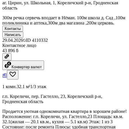
аг. Цирин, ул. Школьная, 1, Кореличский р-н, Гродненская
область
300м речка сервечь вподает в Нёман. 100м школа д. Сад ,100м
поликлиника и аптека,300м два магазина ,200м церковь.
Контакты
Написать
29.04.2026
ID
4110332
Контактное лицо
43 896 ƃ
Конвертер валют
1 комн.
32.1 м²
1/3 этаж
г.п. Кореличи, пер. Гастелло, 23, Кореличский р-н,
Гродненская область
Продается уютная однокомнатная квартира в хорошем районе!
Расположение: г.п. Кореличи, ул. Гастелло,23 Площадь: кв.м.
32.1(жилая — 20.1 кв.м., кухня — 5.1 кв.м) Этаж: 1 из 3
Состояние: после ремонта Плюсы: удобная транспортная