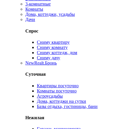
3-комнатные
Комнаты
Дома, коттеджи, усадьбы
Дачи
Спрос
Сниму квартиру
Сниму комнату
Сниму коттедж, дом
Сниму дачу
New
Realt.Бронь
Суточная
Квартиры посуточно
Комнаты посуточно
Агроусадьбы
Дома, коттеджи на сутки
Базы отдыха, гостиницы, бани
Нежилая
Гаражи, машиноместа