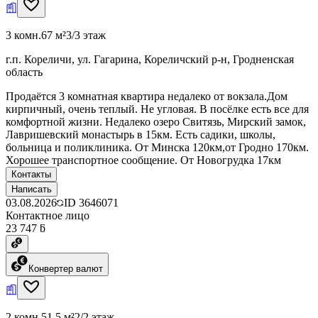
3 комн.
67 м²
3/3 этаж
г.п. Кореличи, ул. Гагарина, Кореличский р-н, Гродненская
область
Продаётся 3 комнатная квартира недалеко от вокзала.Дом
кирпичный, очень теплый. Не угловая. В посёлке есть все для
комфортной жизни. Недалеко озеро Свитязь, Мирский замок,
Лавришевский монастырь в 15км. Есть садики, школы,
больница и поликлиника. От Минска 120км,от Гродно 170км.
Хорошее транспортное сообщение. От Новогрудка 17км
Контакты
Написать
03.08.2026
ID
3646071
Контактное лицо
23 747 ƃ
Конвертер валют
2 комн.
51.5 м²
2/2 этаж