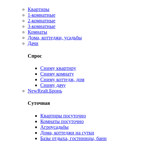
Квартиры
1-комнатные
2-комнатные
3-комнатные
Комнаты
Дома, коттеджи, усадьбы
Дачи
Спрос
Сниму квартиру
Сниму комнату
Сниму коттедж, дом
Сниму дачу
New
Realt.Бронь
Суточная
Квартиры посуточно
Комнаты посуточно
Агроусадьбы
Дома, коттеджи на сутки
Базы отдыха, гостиницы, бани