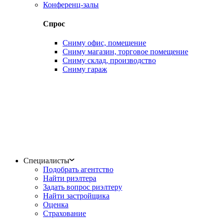
Конференц-залы
Спрос
Сниму офис, помещение
Сниму магазин, торговое помещение
Сниму склад, производство
Сниму гараж
Специалисты
Подобрать агентство
Найти риэлтера
Задать вопрос риэлтеру
Найти застройщика
Оценка
Страхование