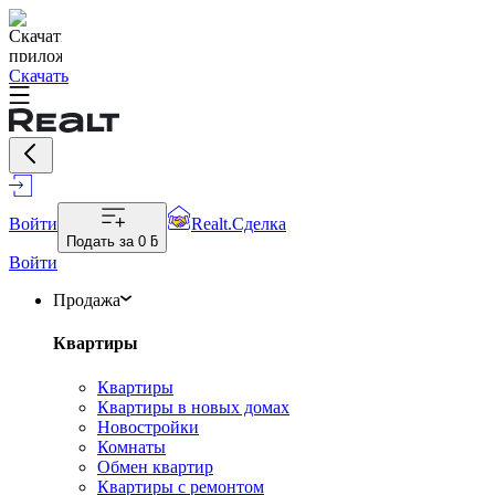
Скачать
Войти
Realt.Сделка
Подать за
0 ƃ
Войти
Продажа
Квартиры
Квартиры
Квартиры в новых домах
Новостройки
Комнаты
Обмен квартир
Квартиры с ремонтом