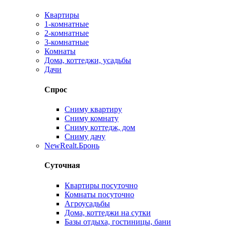
Квартиры
1-комнатные
2-комнатные
3-комнатные
Комнаты
Дома, коттеджи, усадьбы
Дачи
Спрос
Сниму квартиру
Сниму комнату
Сниму коттедж, дом
Сниму дачу
New
Realt.Бронь
Суточная
Квартиры посуточно
Комнаты посуточно
Агроусадьбы
Дома, коттеджи на сутки
Базы отдыха, гостиницы, бани