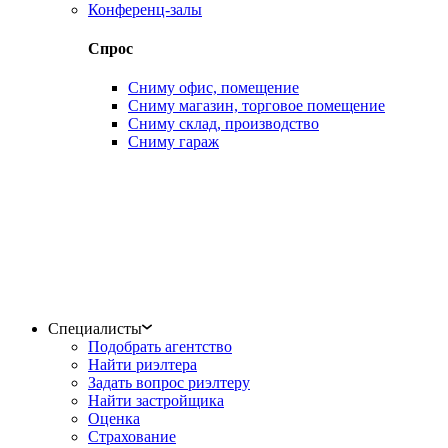
Конференц-залы
Спрос
Сниму офис, помещение
Сниму магазин, торговое помещение
Сниму склад, производство
Сниму гараж
Специалисты
Подобрать агентство
Найти риэлтера
Задать вопрос риэлтеру
Найти застройщика
Оценка
Страхование