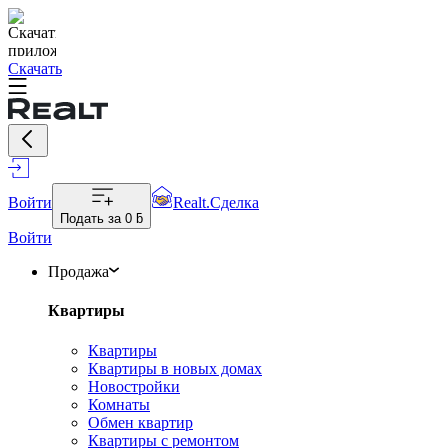
Скачать
Войти
Realt.Сделка
Подать за
0 ƃ
Войти
Продажа
Квартиры
Квартиры
Квартиры в новых домах
Новостройки
Комнаты
Обмен квартир
Квартиры с ремонтом