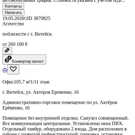
автомобильный трафик. Стоимость указана с учетом НДС.
Контакты
Написать
19.05.2026
ID
3870825
Агентство
поблизости с г. Витебск
от 260 100 ƃ
Конвертер валют
Офис
105.7 м²
1/11 этаж
г. Витебск, ул. Актеров Еременко, 16
Административно-торговое помещение по ул. Актёров
Ерёменко, 16
Помещение без внутренней отделки. Санузел совмещенный.
Все коммуникации центральные. Установлены окна ПВХ.
Отдельный тамбур, оборудовано 2 входа. Дом расположен в
районе с развитой инфраструктурой: парковка, остановки