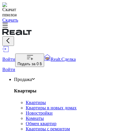
Скачать
Войти
Realt.Сделка
Подать за
0 ƃ
Войти
Продажа
Квартиры
Квартиры
Квартиры в новых домах
Новостройки
Комнаты
Обмен квартир
Квартиры с ремонтом