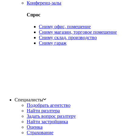
Конференц-залы
Спрос
Сниму офис, помещение
Сниму магазин, торговое помещение
Сниму склад, производство
Сниму гараж
Специалисты
Подобрать агентство
Найти риэлтера
Задать вопрос риэлтеру
Найти застройщика
Оценка
Страхование