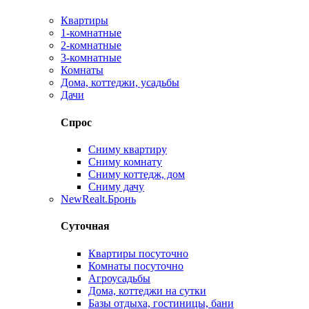
Квартиры
1-комнатные
2-комнатные
3-комнатные
Комнаты
Дома, коттеджи, усадьбы
Дачи
Спрос
Сниму квартиру
Сниму комнату
Сниму коттедж, дом
Сниму дачу
New
Realt.Бронь
Суточная
Квартиры посуточно
Комнаты посуточно
Агроусадьбы
Дома, коттеджи на сутки
Базы отдыха, гостиницы, бани