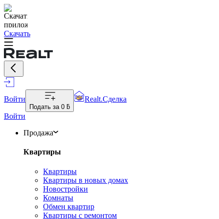
Скачать
Войти
Realt.Сделка
Подать за
0 ƃ
Войти
Продажа
Квартиры
Квартиры
Квартиры в новых домах
Новостройки
Комнаты
Обмен квартир
Квартиры с ремонтом