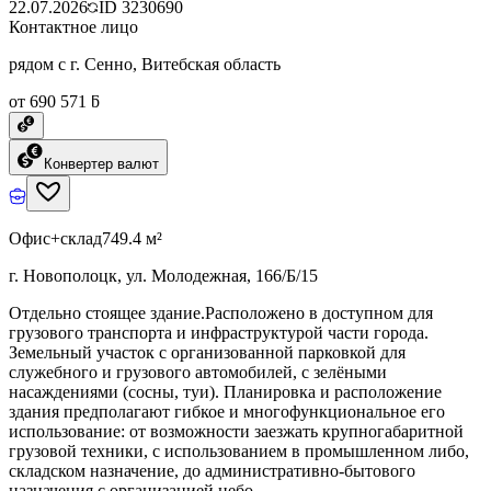
22.07.2026
ID
3230690
Контактное лицо
рядом с г. Сенно, Витебская область
от 690 571 ƃ
Конвертер валют
Офис+склад
749.4 м²
г. Новополоцк, ул. Молодежная, 166/Б/15
Отдельно стоящее здание.Расположено в доступном для
грузового транспорта и инфраструктурой части города.
Земельный участок с организованной парковкой для
служебного и грузового автомобилей, с зелёными
насаждениями (сосны, туи). Планировка и расположение
здания предполагают гибкое и многофункциональное его
использование: от возможности заезжать крупногабаритной
грузовой техники, с использованием в промышленном либо,
складском назначение, до административно-бытового
назначения с организацией небо.