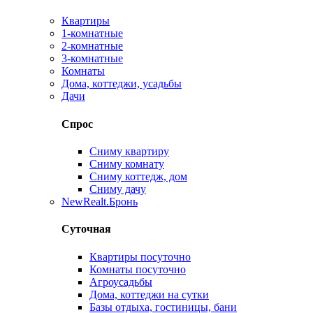
Квартиры
1-комнатные
2-комнатные
3-комнатные
Комнаты
Дома, коттеджи, усадьбы
Дачи
Спрос
Сниму квартиру
Сниму комнату
Сниму коттедж, дом
Сниму дачу
New
Realt.Бронь
Суточная
Квартиры посуточно
Комнаты посуточно
Агроусадьбы
Дома, коттеджи на сутки
Базы отдыха, гостиницы, бани