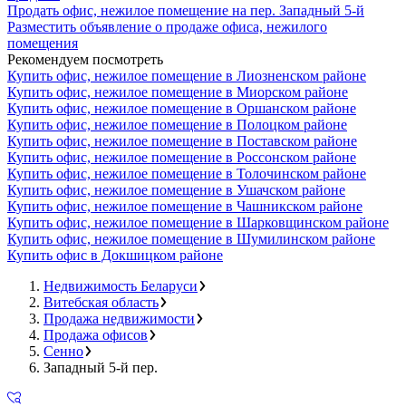
Продать офис, нежилое помещение на пер. Западный 5-й
Разместить объявление о продаже офиса, нежилого
помещения
Рекомендуем посмотреть
Купить офис, нежилое помещение в Лиозненском районе
Купить офис, нежилое помещение в Миорском районе
Купить офис, нежилое помещение в Оршанском районе
Купить офис, нежилое помещение в Полоцком районе
Купить офис, нежилое помещение в Поставском районе
Купить офис, нежилое помещение в Россонском районе
Купить офис, нежилое помещение в Толочинском районе
Купить офис, нежилое помещение в Ушачском районе
Купить офис, нежилое помещение в Чашникском районе
Купить офис, нежилое помещение в Шарковщинском районе
Купить офис, нежилое помещение в Шумилинском районе
Купить офис в Докшицком районе
Недвижимость Беларуси
Витебская область
Продажа недвижимости
Продажа офисов
Сенно
Западный 5-й пер.