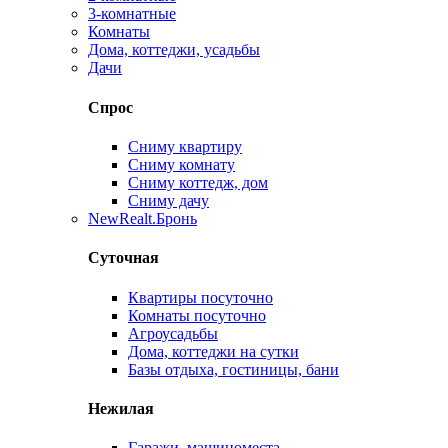
3-комнатные
Комнаты
Дома, коттеджи, усадьбы
Дачи
Спрос
Сниму квартиру
Сниму комнату
Сниму коттедж, дом
Сниму дачу
New
Realt.Бронь
Суточная
Квартиры посуточно
Комнаты посуточно
Агроусадьбы
Дома, коттеджи на сутки
Базы отдыха, гостиницы, бани
Нежилая
Гаражи, машиноместа