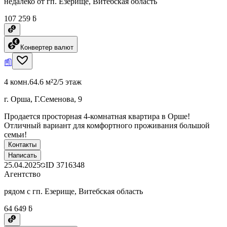
недалеко от гп. Езерище, Витебская область
107 259 ƃ
Конвертер валют
4 комн.
64.6 м²
2/5 этаж
г. Орша, Г.Семенова, 9
Продается просторная 4-комнатная квартира в Орше!
Отличный вариант для комфортного проживания большой
семьи!
Контакты
Написать
25.04.2025
ID
3716348
Агентство
рядом с гп. Езерище, Витебская область
64 649 ƃ