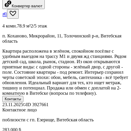
Конвертер валют
4 комн.
78.9 м²
2/5 этаж
п. Коханово, Микрорайон, 11, Толочинский р-н, Витебская
область
Квартира расположена в зелёном, спокойном посёлке с
удобным выездом на трассу М1 и двумя жд станциями. Рядом
детский сад, школа, рынок, стадион. Из окон открываются
приятные виды: с одной стороны - зелёный двор, с другой -
поле. Состояние квартиры - под ремонт. Интерьер сохранил
черты советской эпохи: обои, мебель, сантехника - всё требует
обновления. Идеальный вариант для тех, кто ищет метраж,
тишину и потенциал. Продажа или обмен с доплатой на 2-
комнатную в Витебске (вопросы по телефону).
Контакты
23.11.2025
ID
3927661
Контактное лицо
поблизости с гп. Езерище, Витебская область
283 000 ƃ