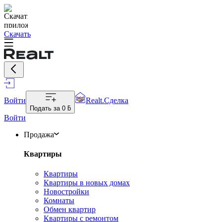
Скачать
Войти
Realt.Сделка
Подать за
0 ƃ
Войти
Продажа
Квартиры
Квартиры
Квартиры в новых домах
Новостройки
Комнаты
Обмен квартир
Квартиры с ремонтом