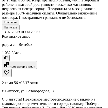
от 1 года и более. Квартира меблирована, Wi-fi, в хорошем
районе, в шаговой доступности несколько магазинов,
недалеко от центра города. Предоплата за месяц+залог в
размере 100% месячной оплаты. Обязательно заключение
договора. Иностранным гражданам не беспокоить.
Контакты
Написать
13.07.2026
ID
4179362
Контактное лицо
рядом с г. Витебск
1 032 ƃ/мес.
Конвертер валют
2 комн.
56 м²
3/17 этаж
г. Витебск, ул. Белобородова, 1/1
C 5 августа! Прекрасное месторасположение с видом на
главные достопримечательности города: площадь Победы,
Три штыка, набережная З. Двины. Дом 2010 года постройки.