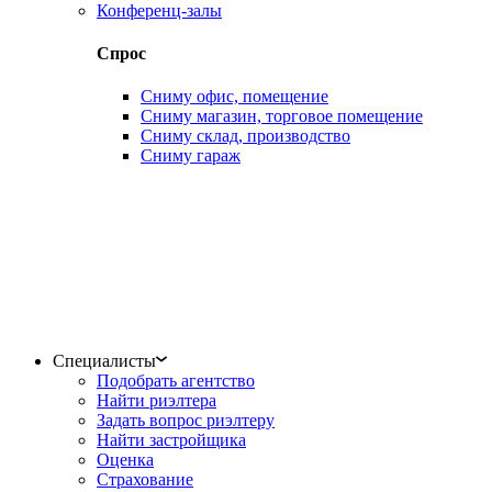
Конференц-залы
Спрос
Сниму офис, помещение
Сниму магазин, торговое помещение
Сниму склад, производство
Сниму гараж
Специалисты
Подобрать агентство
Найти риэлтера
Задать вопрос риэлтеру
Найти застройщика
Оценка
Страхование