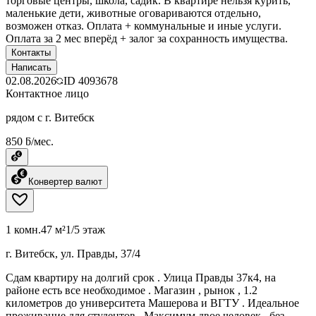
торговые центры, школа, садик. В квартире нельзя курить,
маленькие дети, животные оговариваются отдельно,
возможен отказ. Оплата + коммунальные и иные услуги.
Оплата за 2 мес вперёд + залог за сохранность имущества.
Контакты
Написать
02.08.2026
ID
4093678
Контактное лицо
рядом с г. Витебск
850 ƃ/мес.
Конвертер валют
1 комн.
47 м²
1/5 этаж
г. Витебск, ул. Правды, 37/4
Сдам квартиру на долгий срок . Улица Правды 37к4, на
районе есть все необходимое . Магазин , рынок , 1.2
километров до университета Машерова и ВГТУ . Идеальное
проживание для студентов . Максимум двое человек , без