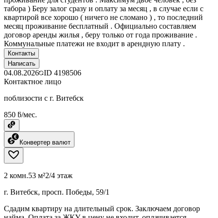
табора ) Беру залог сразу и оплату за месяц , в случае если с
квартирой все хорошо ( ничего не сломано ) , то последний
месяц проживание бесплатный . Официально составляем
договор аренды жилья , беру только от года проживание .
Коммунальные платежи не входит в арендную плату .
Контакты
Написать
04.08.2026
ID
4198506
Контактное лицо
поблизости с г. Витебск
850 ƃ/мес.
Конвертер валют
2 комн.
53 м²
2/4 этаж
г. Витебск, просп. Победы, 59/1
Сдадим квартиру на длительный срок. Заключаем договор
найма. Оплата за ЖКУ в цену не входит, оплачивается