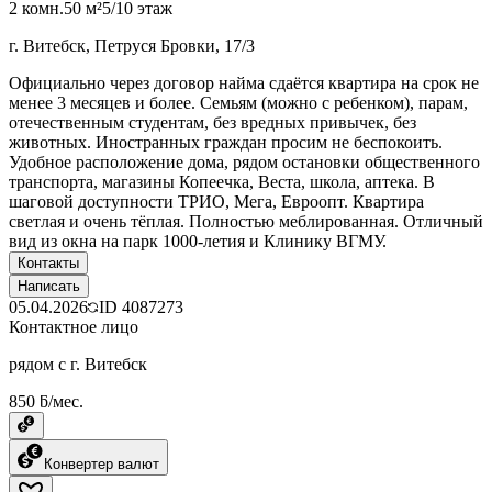
2 комн.
50 м²
5/10 этаж
г. Витебск, Петруся Бровки, 17/3
Официально через договор найма сдаётся квартира на срок не
менее 3 месяцев и более. Семьям (можно с ребенком), парам,
отечественным студентам, без вредных привычек, без
животных. Иностранных граждан просим не беспокоить.
Удобное расположение дома, рядом остановки общественного
транспорта, магазины Копеечка, Веста, школа, аптека. В
шаговой доступности ТРИО, Мега, Евроопт. Квартира
светлая и очень тёплая. Полностью меблированная. Отличный
вид из окна на парк 1000-летия и Клинику ВГМУ.
Контакты
Написать
05.04.2026
ID
4087273
Контактное лицо
рядом с г. Витебск
850 ƃ/мес.
Конвертер валют