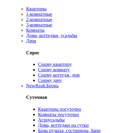
Квартиры
1-комнатные
2-комнатные
3-комнатные
Комнаты
Дома, коттеджи, усадьбы
Дачи
Спрос
Сниму квартиру
Сниму комнату
Сниму коттедж, дом
Сниму дачу
New
Realt.Бронь
Суточная
Квартиры посуточно
Комнаты посуточно
Агроусадьбы
Дома, коттеджи на сутки
Базы отдыха, гостиницы, бани