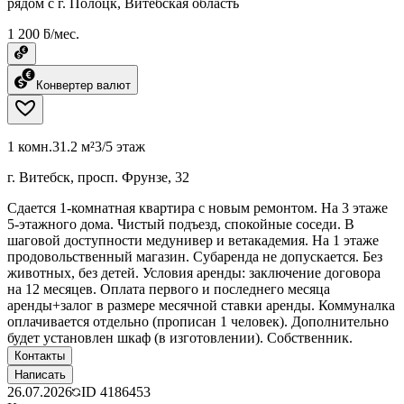
рядом с г. Полоцк, Витебская область
1 200 ƃ/мес.
Конвертер валют
1 комн.
31.2 м²
3/5 этаж
г. Витебск, просп. Фрунзе, 32
Сдается 1-комнатная квартира с новым ремонтом. На 3 этаже
5-этажного дома. Чистый подъезд, спокойные соседи. В
шаговой доступности медунивер и ветакадемия. На 1 этаже
продовольственный магазин. Субаренда не допускается. Без
животных, без детей. Условия аренды: заключение договора
на 12 месяцев. Оплата первого и последнего месяца
аренды+залог в размере месячной ставки аренды. Коммуналка
оплачивается отдельно (прописан 1 человек). Дополнительно
будет установлен шкаф (в изготовлении). Собственник.
Контакты
Написать
26.07.2026
ID
4186453