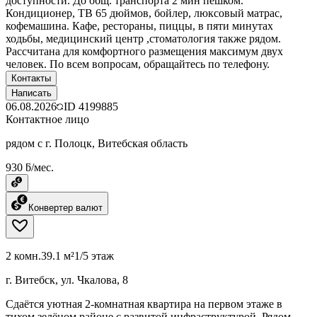
доступности. До общ. транспорта 2 мин пешком.
Кондиционер, ТВ 65 дюймов, бойлер, люксовый матрас,
кофемашина. Кафе, рестораны, пиццы, в пяти минутах
ходьбы, медицинский центр ,стоматология также рядом.
Рассчитана для комфортного размещения максимум двух
человек. По всем вопросам, обращайтесь по телефону.
Контакты
Написать
06.08.2026
ID
4199885
Контактное лицо
рядом с г. Полоцк, Витебская область
930 ƃ/мес.
Конвертер валют
2 комн.
39.1 м²
1/5 этаж
г. Витебск, ул. Чкалова, 8
Сдаётся уютная 2-комнатная квартира на первом этаже в
тихом зелёном районе с развитой инфраструктурой. Рядом