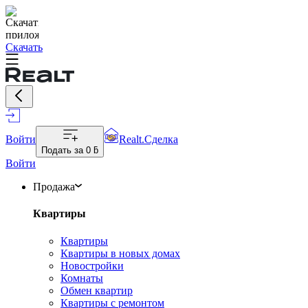
Скачать
Войти
Realt.Сделка
Подать за
0 ƃ
Войти
Продажа
Квартиры
Квартиры
Квартиры в новых домах
Новостройки
Комнаты
Обмен квартир
Квартиры с ремонтом