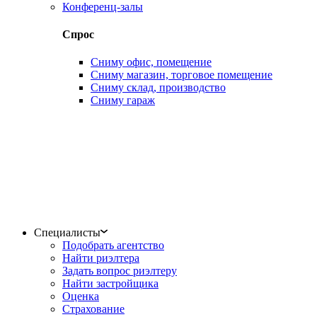
Конференц-залы
Спрос
Сниму офис, помещение
Сниму магазин, торговое помещение
Сниму склад, производство
Сниму гараж
Специалисты
Подобрать агентство
Найти риэлтера
Задать вопрос риэлтеру
Найти застройщика
Оценка
Страхование