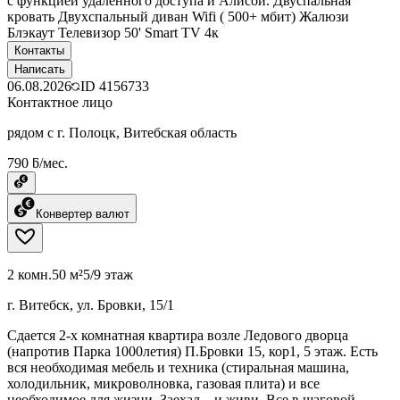
с функцией удаленного доступа и Алисой. Двуспальная
кровать Двухспальный диван Wifi ( 500+ мбит) Жалюзи
Блэкаут Телевизор 50' Smart TV 4к
Контакты
Написать
06.08.2026
ID
4156733
Контактное лицо
рядом с г. Полоцк, Витебская область
790 ƃ/мес.
Конвертер валют
2 комн.
50 м²
5/9 этаж
г. Витебск, ул. Бровки, 15/1
Сдается 2-х комнатная квартира возле Ледового дворца
(напротив Парка 1000летия) П.Бровки 15, кор1, 5 этаж. Есть
вся необходимая мебель и техника (стиральная машина,
холодильник, микроволновка, газовая плита) и все
необходимое для жизни. Заехал – и живи. Все в шаговой