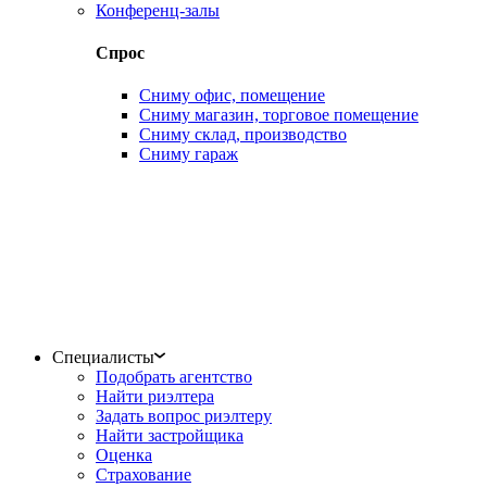
Конференц-залы
Спрос
Сниму офис, помещение
Сниму магазин, торговое помещение
Сниму склад, производство
Сниму гараж
Специалисты
Подобрать агентство
Найти риэлтера
Задать вопрос риэлтеру
Найти застройщика
Оценка
Страхование