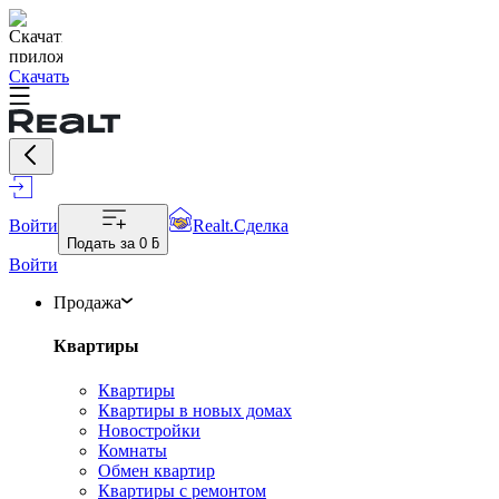
Скачать
Войти
Realt.Сделка
Подать за
0 ƃ
Войти
Продажа
Квартиры
Квартиры
Квартиры в новых домах
Новостройки
Комнаты
Обмен квартир
Квартиры с ремонтом