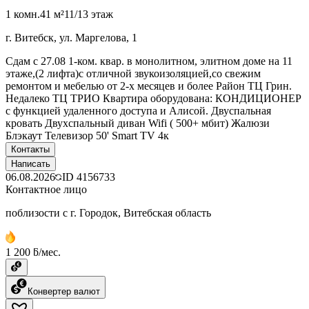
1 комн.
41 м²
11/13 этаж
г. Витебск, ул. Маргелова, 1
Сдам с 27.08 1-ком. квар. в монолитном, элитном доме на 11
этаже,(2 лифта)с отличной звукоизоляцией,со свежим
ремонтом и мебелью от 2-х месяцев и более Район ТЦ Грин.
Недалеко ТЦ ТРИО Квартира оборудована: КОНДИЦИОНЕР
с функцией удаленного доступа и Алисой. Двуспальная
кровать Двухспальный диван Wifi ( 500+ мбит) Жалюзи
Блэкаут Телевизор 50' Smart TV 4к
Контакты
Написать
06.08.2026
ID
4156733
Контактное лицо
поблизости с г. Городок, Витебская область
1 200 ƃ/мес.
Конвертер валют