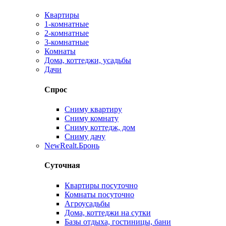
Квартиры
1-комнатные
2-комнатные
3-комнатные
Комнаты
Дома, коттеджи, усадьбы
Дачи
Спрос
Сниму квартиру
Сниму комнату
Сниму коттедж, дом
Сниму дачу
New
Realt.Бронь
Суточная
Квартиры посуточно
Комнаты посуточно
Агроусадьбы
Дома, коттеджи на сутки
Базы отдыха, гостиницы, бани