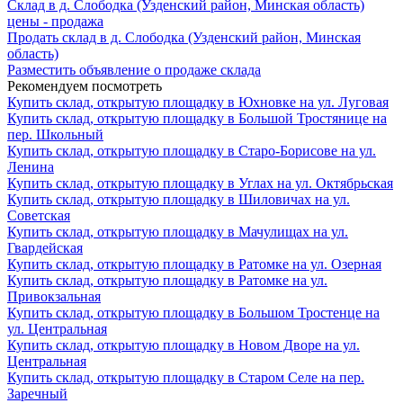
Склад в д. Слободка (Узденский район, Минская область)
цены - продажа
Продать склад в д. Слободка (Узденский район, Минская
область)
Разместить объявление о продаже склада
Рекомендуем посмотреть
Купить склад, открытую площадку в Юхновке на ул. Луговая
Купить склад, открытую площадку в Большой Тростянице на
пер. Школьный
Купить склад, открытую площадку в Старо-Борисове на ул.
Ленина
Купить склад, открытую площадку в Углах на ул. Октябрьская
Купить склад, открытую площадку в Шиловичах на ул.
Советская
Купить склад, открытую площадку в Мачулищах на ул.
Гвардейская
Купить склад, открытую площадку в Ратомке на ул. Озерная
Купить склад, открытую площадку в Ратомке на ул.
Привокзальная
Купить склад, открытую площадку в Большом Тростенце на
ул. Центральная
Купить склад, открытую площадку в Новом Дворе на ул.
Центральная
Купить склад, открытую площадку в Старом Селе на пер.
Заречный