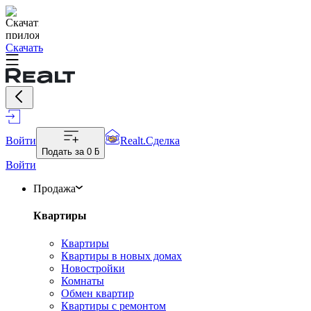
Скачать
Войти
Realt.Сделка
Подать за
0 ƃ
Войти
Продажа
Квартиры
Квартиры
Квартиры в новых домах
Новостройки
Комнаты
Обмен квартир
Квартиры с ремонтом