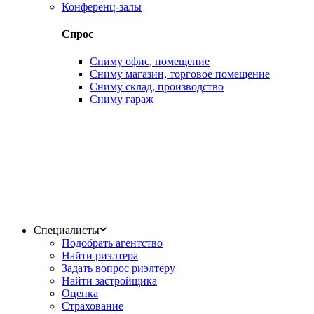
Конференц-залы
Спрос
Сниму офис, помещение
Сниму магазин, торговое помещение
Сниму склад, производство
Сниму гараж
Специалисты
Подобрать агентство
Найти риэлтера
Задать вопрос риэлтеру
Найти застройщика
Оценка
Страхование