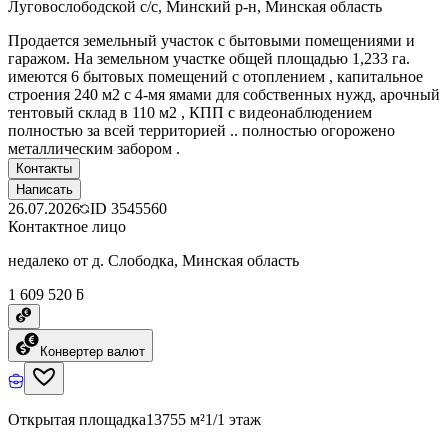
Луговослободской с/с, Минский р-н, Минская область
Продается земельный участок с бытовыми помещениями и
гаражом. На земельном участке общей площадью 1,233 га.
имеются 6 бытовых помещений с отоплением , капитальное
строения 240 м2 с 4-мя ямами для собственных нужд, арочный
тентовый склад в 110 м2 , КПП с видеонаблюдением
полностью за всей территорией .. полностью огорожено
металлическим забором .
Контакты
Написать
26.07.2026
ID
3545560
Контактное лицо
недалеко от д. Слободка, Минская область
1 609 520 ƃ
Конвертер валют
Открытая площадка
13755 м²
1/1 этаж