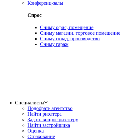
Конференц-залы
Спрос
Сниму офис, помещение
Сниму магазин, торговое помещение
Сниму склад, производство
Сниму гараж
Специалисты
Подобрать агентство
Найти риэлтера
Задать вопрос риэлтеру
Найти застройщика
Оценка
Страхование