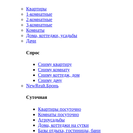
Квартиры
1-комнатные
2-комнатные
3-комнатные
Комнаты
Дома, коттеджи, усадьбы
Дачи
Спрос
Сниму квартиру
Сниму комнату
Сниму коттедж, дом
Сниму дачу
New
Realt.Бронь
Суточная
Квартиры посуточно
Комнаты посуточно
Агроусадьбы
Дома, коттеджи на сутки
Базы отдыха, гостиницы, бани