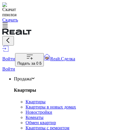
Скачать
Войти
Realt.Сделка
Подать за
0 ƃ
Войти
Продажа
Квартиры
Квартиры
Квартиры в новых домах
Новостройки
Комнаты
Обмен квартир
Квартиры с ремонтом