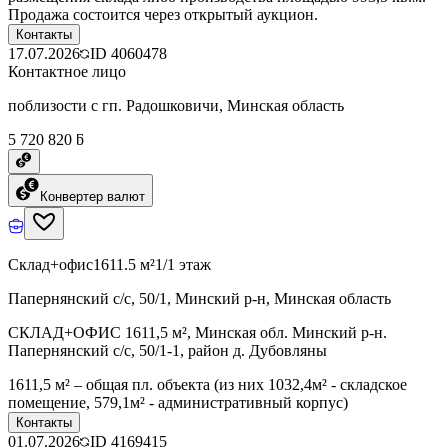
Продажа состоится через открытый аукцион.
Контакты
17.07.2026
ID
4060478
Контактное лицо
поблизости с гп. Радошковичи, Минская область
5 720 820 ƃ
Конвертер валют
Склад+офис
1611.5 м²
1/1 этаж
Папернянский с/с, 50/1, Минский р-н, Минская область
СКЛАД+ОФИС 1611,5 м², Минская обл. Минский р-н.
Папернянский с/с, 50/1-1, район д. Дубовляны
1611,5 м² – общая пл. объекта (из них 1032,4м² - складское
помещение, 579,1м² - административный корпус)
Контакты
01.07.2026
ID
4169415