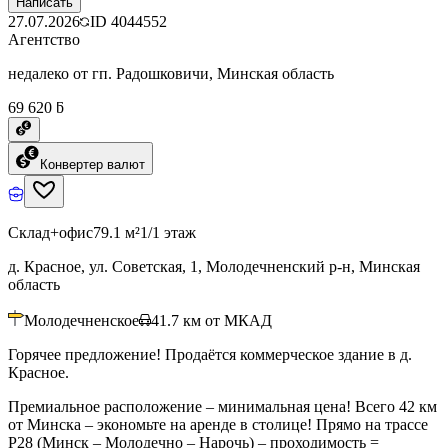
Написать
27.07.2026
ID
4044552
Агентство
недалеко от гп. Радошковичи, Минская область
69 620 ƃ
Конвертер валют
Склад+офис
79.1 м²
1/1 этаж
д. Красное, ул. Советская, 1, Молодечненский р-н, Минская
область
Молодечненское
41.7
км от МКАД
Горячее предложение! Продаётся коммерческое здание в д.
Красное.
Премиальное расположение – минимальная цена! Всего 42 км
от Минска – экономьте на аренде в столице! Прямо на трассе
Р28 (Минск – Молодечно – Нарочь) – проходимость =