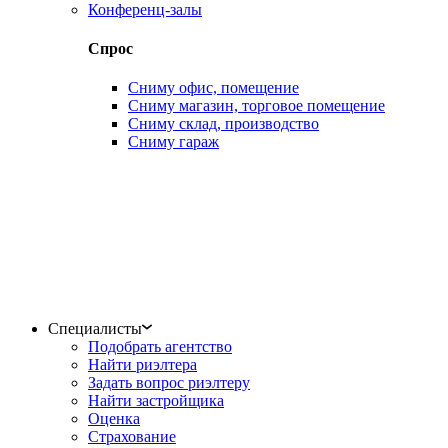
Конференц-залы
Спрос
Сниму офис, помещение
Сниму магазин, торговое помещение
Сниму склад, производство
Сниму гараж
Специалисты
Подобрать агентство
Найти риэлтера
Задать вопрос риэлтеру
Найти застройщика
Оценка
Страхование