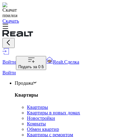
Скачать
Войти
Realt.Сделка
Подать за
0 ƃ
Войти
Продажа
Квартиры
Квартиры
Квартиры в новых домах
Новостройки
Комнаты
Обмен квартир
Квартиры с ремонтом