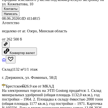
ул. Кижеватова, 10
Контакты
Написать
08.06.2026
ID
4114815
Агентство
недалеко от аг. Озеро, Минская область
от 262 500 ƃ
Конвертер валют
Склад
1132 м²
1/1 этаж
г. Дзержинск, ул. Фоминых, 58/Д
Брестское
26.9
км от МКАД
На электронных торгах на ЭТП Gostorg продаётся: 1. Склад
минеральных удобрений (общая площадь 1132,0 кв.м.), год
постройки – 1964. 2. Площадка к складу ёмкостью 2000 тонн
(общая площадь 1177 кв.м.), год постройки – 1971. Карточка
№195556. Дата и время окончания приема заявок 13.08.2026