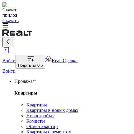
Скачать
Войти
Realt.Сделка
Подать за
0 ƃ
Войти
Продажа
Квартиры
Квартиры
Квартиры в новых домах
Новостройки
Комнаты
Обмен квартир
Квартиры с ремонтом