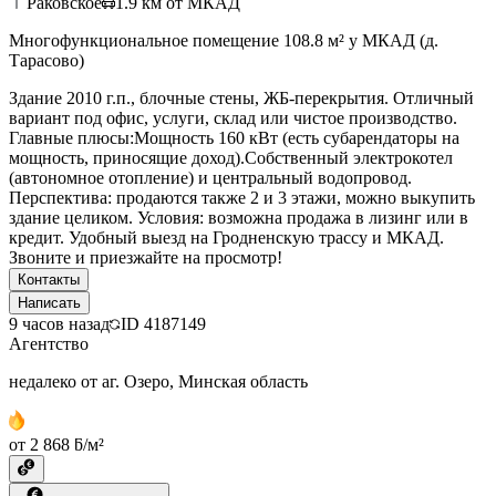
Раковское
1.9
км от МКАД
Многофункциональное помещение 108.8 м² у МКАД (д.
Тарасово)
Здание 2010 г.п., блочные стены, ЖБ-перекрытия. Отличный
вариант под офис, услуги, склад или чистое производство.
Главные плюсы:Мощность 160 кВт (есть субарендаторы на
мощность, приносящие доход).Собственный электрокотел
(автономное отопление) и центральный водопровод.
Перспектива: продаются также 2 и 3 этажи, можно выкупить
здание целиком. Условия: возможна продажа в лизинг или в
кредит. Удобный выезд на Гродненскую трассу и МКАД.
Звоните и приезжайте на просмотр!
Контакты
Написать
9 часов назад
ID
4187149
Агентство
недалеко от аг. Озеро, Минская область
от 2 868 ƃ/м²