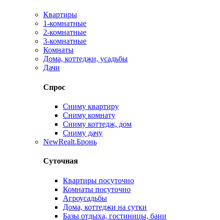
Квартиры
1-комнатные
2-комнатные
3-комнатные
Комнаты
Дома, коттеджи, усадьбы
Дачи
Спрос
Сниму квартиру
Сниму комнату
Сниму коттедж, дом
Сниму дачу
New
Realt.Бронь
Суточная
Квартиры посуточно
Комнаты посуточно
Агроусадьбы
Дома, коттеджи на сутки
Базы отдыха, гостиницы, бани