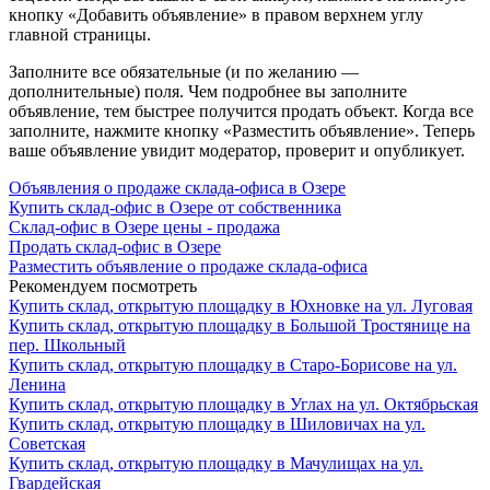
кнопку «Добавить объявление» в правом верхнем углу
главной страницы.
Заполните все обязательные (и по желанию —
дополнительные) поля. Чем подробнее вы заполните
объявление, тем быстрее получится продать объект. Когда все
заполните, нажмите кнопку «Разместить объявление». Теперь
ваше объявление увидит модератор, проверит и опубликует.
Объявления о продаже склада-офиса в Озере
Купить склад-офис в Озере от собственника
Склад-офис в Озере цены - продажа
Продать склад-офис в Озере
Разместить объявление о продаже склада-офиса
Рекомендуем посмотреть
Купить склад, открытую площадку в Юхновке на ул. Луговая
Купить склад, открытую площадку в Большой Тростянице на
пер. Школьный
Купить склад, открытую площадку в Старо-Борисове на ул.
Ленина
Купить склад, открытую площадку в Углах на ул. Октябрьская
Купить склад, открытую площадку в Шиловичах на ул.
Советская
Купить склад, открытую площадку в Мачулищах на ул.
Гвардейская