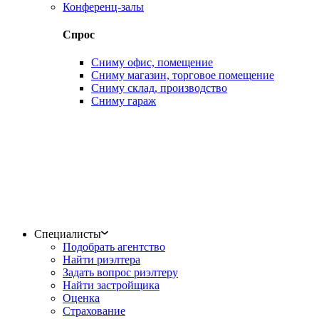
Конференц-залы
Спрос
Сниму офис, помещение
Сниму магазин, торговое помещение
Сниму склад, производство
Сниму гараж
Специалисты
Подобрать агентство
Найти риэлтера
Задать вопрос риэлтеру
Найти застройщика
Оценка
Страхование