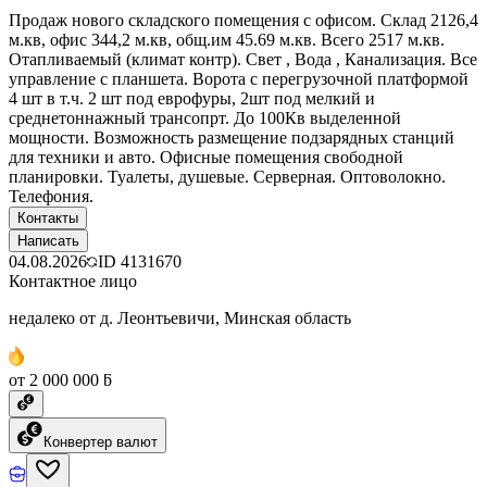
Продаж нового складского помещения с офисом. Склад 2126,4
м.кв, офис 344,2 м.кв, общ.им 45.69 м.кв. Всего 2517 м.кв.
Отапливаемый (климат контр). Свет , Вода , Канализация. Все
управление с планшета. Ворота с перегрузочной платформой
4 шт в т.ч. 2 шт под еврофуры, 2шт под мелкий и
среднетоннажный трансопрт. До 100Кв выделенной
мощности. Возможность размещение подзарядных станций
для техники и авто. Офисные помещения свободной
планировки. Туалеты, душевые. Серверная. Оптоволокно.
Телефония.
Контакты
Написать
04.08.2026
ID
4131670
Контактное лицо
недалеко от д. Леонтьевичи, Минская область
от 2 000 000 ƃ
Конвертер валют