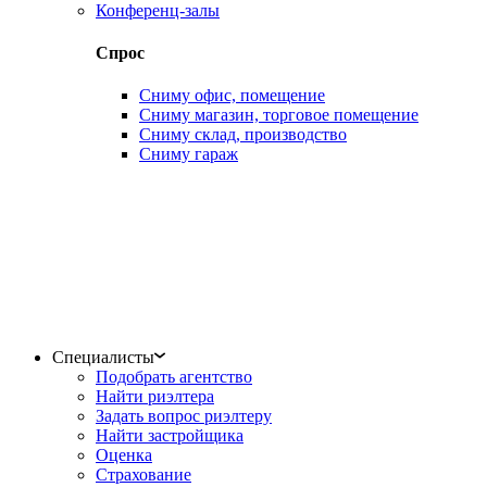
Конференц-залы
Спрос
Сниму офис, помещение
Сниму магазин, торговое помещение
Сниму склад, производство
Сниму гараж
Специалисты
Подобрать агентство
Найти риэлтера
Задать вопрос риэлтеру
Найти застройщика
Оценка
Страхование