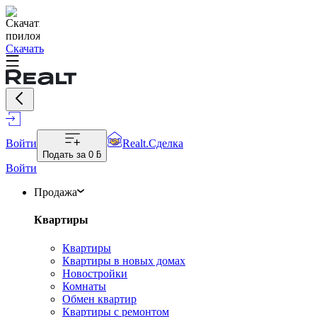
Скачать
Войти
Realt.Сделка
Подать за
0 ƃ
Войти
Продажа
Квартиры
Квартиры
Квартиры в новых домах
Новостройки
Комнаты
Обмен квартир
Квартиры с ремонтом