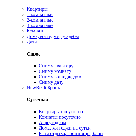
Квартиры
1-комнатные
2-комнатные
3-комнатные
Комнаты
Дома, коттеджи, усадьбы
Дачи
Спрос
Сниму квартиру
Сниму комнату
Сниму коттедж, дом
Сниму дачу
New
Realt.Бронь
Суточная
Квартиры посуточно
Комнаты посуточно
Агроусадьбы
Дома, коттеджи на сутки
Базы отдыха, гостиницы, бани