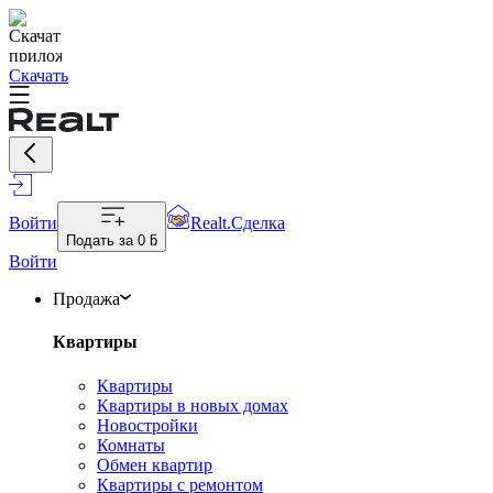
Скачать
Войти
Realt.Сделка
Подать за
0 ƃ
Войти
Продажа
Квартиры
Квартиры
Квартиры в новых домах
Новостройки
Комнаты
Обмен квартир
Квартиры с ремонтом