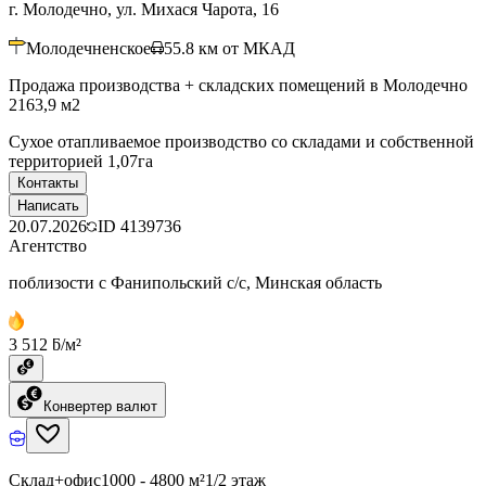
г. Молодечно, ул. Михася Чарота, 16
Молодечненское
55.8
км от МКАД
Продажа производства + складских помещений в Молодечно
2163,9 м2
Сухое отапливаемое производство со складами и собственной
территорией 1,07га
Контакты
Написать
20.07.2026
ID
4139736
Агентство
поблизости с Фанипольский с/с, Минская область
3 512 ƃ/м²
Конвертер валют
Склад+офис
1000 - 4800 м²
1/2 этаж