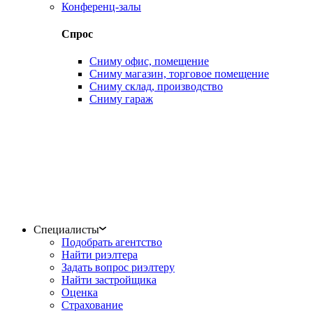
Конференц-залы
Спрос
Сниму офис, помещение
Сниму магазин, торговое помещение
Сниму склад, производство
Сниму гараж
Специалисты
Подобрать агентство
Найти риэлтера
Задать вопрос риэлтеру
Найти застройщика
Оценка
Страхование