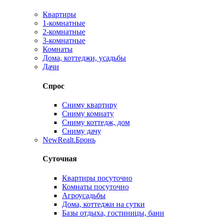
Квартиры
1-комнатные
2-комнатные
3-комнатные
Комнаты
Дома, коттеджи, усадьбы
Дачи
Спрос
Сниму квартиру
Сниму комнату
Сниму коттедж, дом
Сниму дачу
New
Realt.Бронь
Суточная
Квартиры посуточно
Комнаты посуточно
Агроусадьбы
Дома, коттеджи на сутки
Базы отдыха, гостиницы, бани