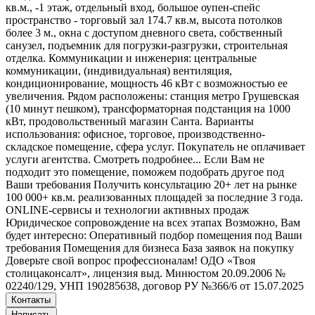
кв.м., -1 этаж, отдельный вход, большое оупен-спейс
пространство - торговый зал 174.7 кв.м, высота потолков
более 3 м., окна с доступом дневного света, собственный
санузел, подъемник для погрузки-разгрузки, строительная
отделка. Коммуникации и инженерия: центральные
коммуникации, (индивидуальная) вентиляция,
кондиционирование, мощность 46 кВт с возможностью ее
увеличения. Рядом расположены: станция метро Грушевская
(10 минут пешком), трансформаторная подстанция на 1000
кВт, продовольственный магазин Санта. Варианты
использования: офисное, торговое, производственно-
складское помещение, сфера услуг. Покупатель не оплачивает
услуги агентства. Смотреть подробнее... Если Вам не
подходит это помещение, поможем подобрать другое под
Ваши требования Получить консультацию 20+ лет на рынке
100 000+ кв.м. реализованных площадей за последние 3 года.
ONLINE-сервисы и технологии активных продаж
Юридическое сопровождение на всех этапах Возможно, Вам
будет интересно: Оперативный подбор помещения под Ваши
требования Помещения для бизнеса База заявок на покупку
Доверьте свой вопрос профессионалам! ОДО «Твоя
столицаконсалт», лицензия выд. Минюстом 20.09.2006 №
02240/129, УНП 190285638, договор РУ №366/6 от 15.07.2025
Контакты
Написать