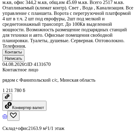
м.кв, офис 344,2 м.кв, общ.им 45.69 м.кв. Всего 2517 м.кв.
Отапливаемый (климат контр). Свет , Вода , Канализация. Все
управление с планшета. Ворота с перегрузочной платформой
4 шт в т.ч. 2 шт под еврофуры, 2шт под мелкий и
среднетоннажный трансопрт. До 100Кв выделенной
мощности. Возможность размещение подзарядных станций
для техники и авто. Офисные помещения свободной
планировки. Туалеты, душевые. Серверная. Оптоволокно.
Телефония.
Контакты
Написать
04.08.2026
ID
4131670
Контактное лицо
рядом с Фанипольский с/с, Минская область
1 211 780 ƃ
Конвертер валют
Склад+офис
2163.9 м²
1/1 этаж