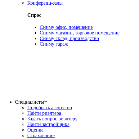
Конференц-залы
Спрос
Сниму офис, помещение
Сниму магазин, торговое помещение
Сниму склад, производство
Сниму гараж
Специалисты
Подобрать агентство
Найти риэлтера
Задать вопрос риэлтеру
Найти застройщика
Оценка
Страхование