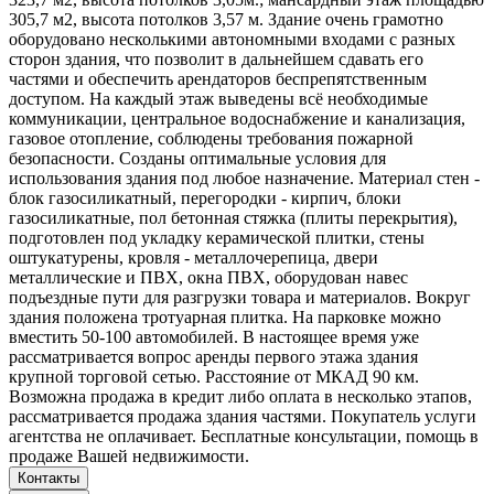
305,7 м2, высота потолков 3,57 м. Здание очень грамотно
оборудовано несколькими автономными входами с разных
сторон здания, что позволит в дальнейшем сдавать его
частями и обеспечить арендаторов беспрепятственным
доступом. На каждый этаж выведены всё необходимые
коммуникации, центральное водоснабжение и канализация,
газовое отопление, соблюдены требования пожарной
безопасности. Созданы оптимальные условия для
использования здания под любое назначение. Материал стен -
блок газосиликатный, перегородки - кирпич, блоки
газосиликатные, пол бетонная стяжка (плиты перекрытия),
подготовлен под укладку керамической плитки, стены
оштукатурены, кровля - металлочерепица, двери
металлические и ПВХ, окна ПВХ, оборудован навес
подъездные пути для разгрузки товара и материалов. Вокруг
здания положена тротуарная плитка. На парковке можно
вместить 50-100 автомобилей. В настоящее время уже
рассматривается вопрос аренды первого этажа здания
крупной торговой сетью. Расстояние от МКАД 90 км.
Возможна продажа в кредит либо оплата в несколько этапов,
рассматривается продажа здания частями. Покупатель услуги
агентства не оплачивает. Бесплатные консультации, помощь в
продаже Вашей недвижимости.
Контакты