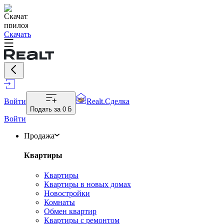
Скачать
Войти
Realt.Сделка
Подать за
0 ƃ
Войти
Продажа
Квартиры
Квартиры
Квартиры в новых домах
Новостройки
Комнаты
Обмен квартир
Квартиры с ремонтом