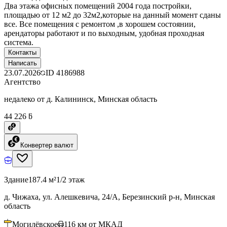
Два этажа офисных помещений 2004 года постройки,
площадью от 12 м2 до 32м2,которые на данный момент сданы
все. Все помещения с ремонтом ,в хорошем состоянии,
арендаторы работают и по выходным, удобная проходная
система.
Контакты
Написать
23.07.2026
ID
4186988
Агентство
недалеко от д. Калининск, Минская область
44 226 ƃ
Конвертер валют
Здание
187.4 м²
1/2 этаж
д. Чижаха, ул. Алешкевича, 24/А, Березинский р-н, Минская
область
Могилёвское
116
км от МКАД