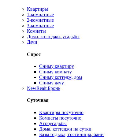
Квартиры
1-комнатные
2-комнатные
3-комнатные
Комнаты
Дома, коттеджи, усадьбы
Дачи
Спрос
Сниму квартиру
Сниму комнату
Сниму коттедж, дом
Сниму дачу
New
Realt.Бронь
Суточная
Квартиры посуточно
Комнаты посуточно
Агроусадьбы
Дома, коттеджи на сутки
Базы отдыха, гостиницы, бани