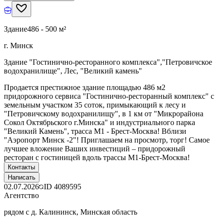
Здание
486 - 500 м²
г. Минск
Здание "Гостинично-ресторанного комплекса","Петровичское
водохранилище", Лес, "Великий камень"
Продается престижное здание площадью 486 м2
придорожного сервиса "Гостинично-ресторанный комплекс" с
земельным участком 35 соток, примыкающий к лесу и
"Петровичскому водохранилищу", в 1 км от "Микрорайона
Сокол Октябрьского г.Минска" и индустриального парка
"Великий Камень", трасса М1 - Брест-Москва! Вблизи
"Аэропорт Минск -2"! Приглашаем на просмотр, торг! Самое
лучшее вложение Ваших инвестиций – придорожный
ресторан с гостиницей вдоль трассы М1-Брест-Москва!
Контакты
Написать
02.07.2026
ID
4089595
Агентство
рядом с д. Калининск, Минская область