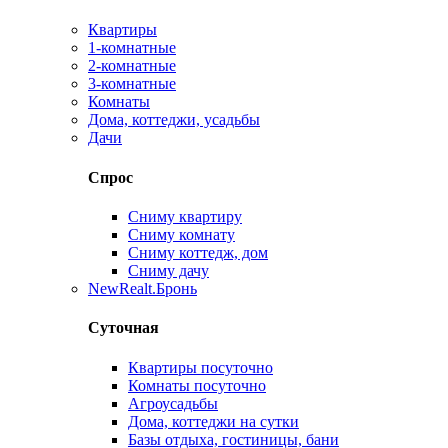
Квартиры
1-комнатные
2-комнатные
3-комнатные
Комнаты
Дома, коттеджи, усадьбы
Дачи
Спрос
Сниму квартиру
Сниму комнату
Сниму коттедж, дом
Сниму дачу
New
Realt.Бронь
Суточная
Квартиры посуточно
Комнаты посуточно
Агроусадьбы
Дома, коттеджи на сутки
Базы отдыха, гостиницы, бани