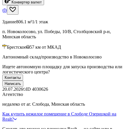
Конвертер валют
Здание
806.1 м²
1/1 этаж
п. Новоколосово, ул. Победы, 10/В, Столбцовский р-н,
Минская область
Брестское
57
км от МКАД
Автономный склад/производство в Новоколосово
Ищете автономную площадку для запуска производства или
логистического центра?
Контакты
Написать
20.07.2026
ID
4030626
Агентство
недалеко от аг. Слобода, Минская область
Как купить нежилое помещение в Слободе Озерицкой на
Realt?
Сделать это можно на площадке Realt — на сайте или в