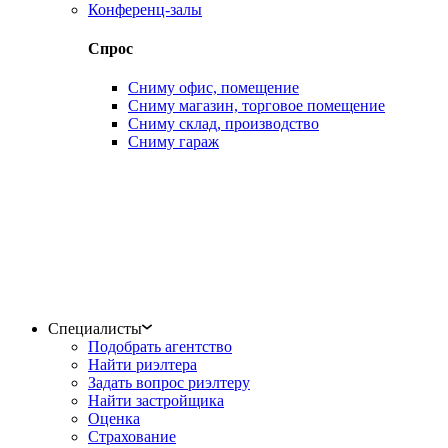
Конференц-залы
Спрос
Сниму офис, помещение
Сниму магазин, торговое помещение
Сниму склад, производство
Сниму гараж
Специалисты
Подобрать агентство
Найти риэлтера
Задать вопрос риэлтеру
Найти застройщика
Оценка
Страхование