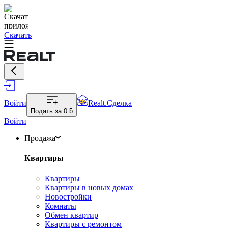
Скачать
Войти
Realt.Сделка
Подать за
0 ƃ
Войти
Продажа
Квартиры
Квартиры
Квартиры в новых домах
Новостройки
Комнаты
Обмен квартир
Квартиры с ремонтом