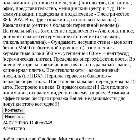
под административное помещение ( посольство, гостиница,
офис, представительство, медицинский центр и т д). Все
коммуникации подведены и подключены: - Электричество
380/220V- Вода (две скважины, основная и запасная) -
Канализация (септик + большой переливной колодец) -
Центральный газ (отопление подключено) - Альтернативное,
дополнительное геотермальное отопление (6 скважин,
гликоль заправлена). - Фундамент, несущие стены - монолит
бетона М500 (избыточной прочности), заполнение -
керамзитные блоки 500 мм, утепление 100 мм + вентфасад
(керамическая плитка). Предельная энергоэффективность. Во
внешней отделке также использованы натуральный гранит,
клинкерная плитка. Все стеклопакеты - алюминиевый
профиль (не ПВХ). Перилла террасы и балконов --
нержавеющая сталь. -Просторная парковка перед домом на 15
авто. Построено на века. В прямом смысле!!! Для полного
понимания, отправим видео по вашему запросу. Возможна
эффективная быстрая продажа Вашей недвижимости для
покупки этого коттеджа!!!
Контакты
Написать
24.07.2026
ID
4056048
Агентство
поблизости с аг. Слобода, Минская область