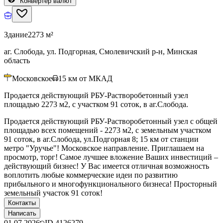
Конвертер валют
Здание
2273 м²
аг. Слобода, ул. Подгорная, Смолевичский р-н, Минская
область
Московское
15
км от МКАД
Продается действующий РБУ-Растворобетонный узел
площадью 2273 м2, с участком 91 соток, в аг.Слобода.
Продается действующий РБУ-Растворобетонный узел с общей
площадью всех помещений - 2273 м2, с земельным участком
91 соток, в аг.Слобода, ул.Подгорная 8; 15 км от станции
метро "Уручье"! Московское направление. Приглашаем на
просмотр, торг! Самое лучшее вложение Ваших инвестиций –
действующий бизнес! У Вас имеется отличная возможность
воплотить любые коммерческие идеи по развитию
прибыльного и многофункционального бизнеса! Просторный
земельный участок 91 соток!
Контакты
Написать
01.07.2026
ID
4126279