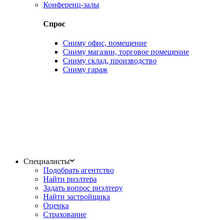
Конференц-залы
Спрос
Сниму офис, помещение
Сниму магазин, торговое помещение
Сниму склад, производство
Сниму гараж
Специалисты
Подобрать агентство
Найти риэлтера
Задать вопрос риэлтеру
Найти застройщика
Оценка
Страхование