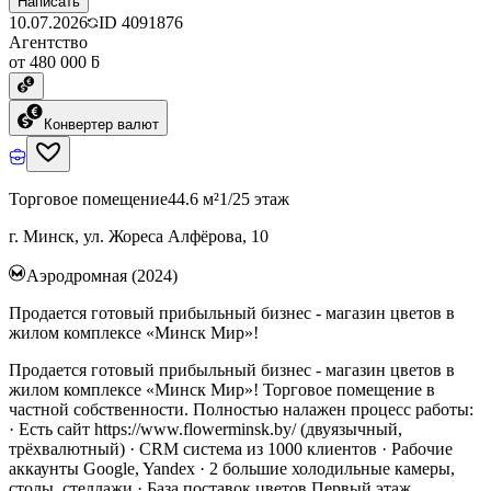
Написать
10.07.2026
ID
4091876
Агентство
от 480 000 ƃ
Конвертер валют
Торговое помещение
44.6 м²
1/25 этаж
г. Минск, ул. Жореса Алфёрова, 10
Аэродромная (2024)
Продается готовый прибыльный бизнес - магазин цветов в
жилом комплексе «Минск Мир»!
Продается готовый прибыльный бизнес - магазин цветов в
жилом комплексе «Минск Мир»! Торговое помещение в
частной собственности. Полностью налажен процесс работы:
· Есть сайт https://www.flowerminsk.by/ (двуязычный,
трёхвалютный) · CRM система из 1000 клиентов · Рабочие
аккаунты Google, Yandex · 2 большие холодильные камеры,
столы, стеллажи · База поставок цветов Первый этаж,