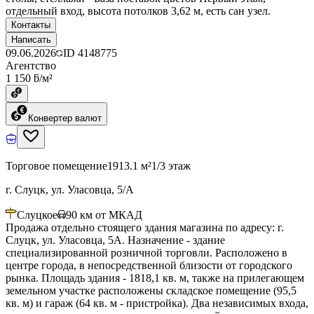
отдельный вход, высота потолков 3,62 м, есть сан узел.
Контакты
Написать
09.06.2026
ID
4148775
Агентство
1 150 ƃ/м²
Конвертер валют
Торговое помещение
1913.1 м²
1/3 этаж
г. Слуцк, ул. Уласовца, 5/А
Слуцкое
90
км от МКАД
Продажа отдельно стоящего здания магазина по адресу: г.
Слуцк, ул. Уласовца, 5А. Назначение - здание
специализированной розничной торговли. Расположено в
центре города, в непосредственной близости от городского
рынка. Площадь здания - 1818,1 кв. м, также на прилегающем
земельном участке расположены складское помещение (95,5
кв. м) и гараж (64 кв. м - пристройка). Два независимых входа,