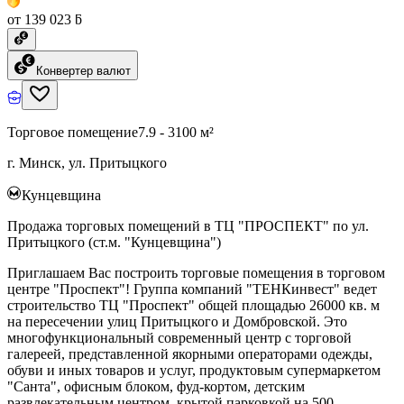
от 139 023 ƃ
Конвертер валют
Торговое помещение
7.9 - 3100 м²
г. Минск, ул. Притыцкого
Кунцевщина
Продажа торговых помещений в ТЦ "ПРОСПЕКТ" по ул.
Притыцкого (ст.м. "Кунцевщина")
Приглашаем Вас построить торговые помещения в торговом
центре "Проспект"! Группа компаний "ТЕНКинвест" ведет
строительство ТЦ "Проспект" общей площадью 26000 кв. м
на пересечении улиц Притыцкого и Домбровской. Это
многофункциональный современный центр с торговой
галереей, представленной якорными операторами одежды,
обуви и иных товаров и услуг, продуктовым супермаркетом
"Санта", офисным блоком, фуд-кортом, детским
развлекательным центром, крытой парковкой на 500