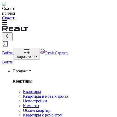
Скачать
Войти
Realt.Сделка
Подать за
0 ƃ
Войти
Продажа
Квартиры
Квартиры
Квартиры в новых домах
Новостройки
Комнаты
Обмен квартир
Квартиры с ремонтом