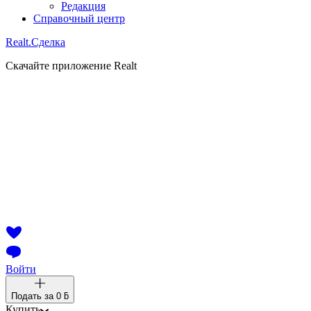
Редакция
Справочный центр
Realt.
Сделка
Скачайте приложение Realt
Войти
Подать за
0 ƃ
Купить