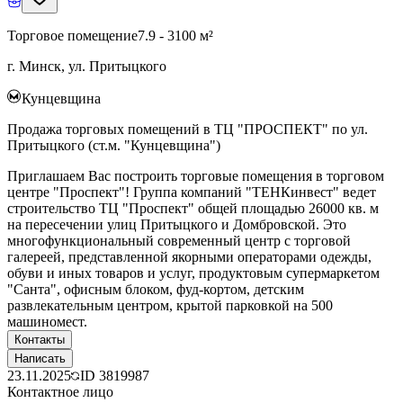
Торговое помещение
7.9 - 3100 м²
г. Минск, ул. Притыцкого
Кунцевщина
Продажа торговых помещений в ТЦ "ПРОСПЕКТ" по ул.
Притыцкого (ст.м. "Кунцевщина")
Приглашаем Вас построить торговые помещения в торговом
центре "Проспект"! Группа компаний "ТЕНКинвест" ведет
строительство ТЦ "Проспект" общей площадью 26000 кв. м
на пересечении улиц Притыцкого и Домбровской. Это
многофункциональный современный центр с торговой
галереей, представленной якорными операторами одежды,
обуви и иных товаров и услуг, продуктовым супермаркетом
"Санта", офисным блоком, фуд-кортом, детским
развлекательным центром, крытой парковкой на 500
машиномест.
Контакты
Написать
23.11.2025
ID
3819987
Контактное лицо