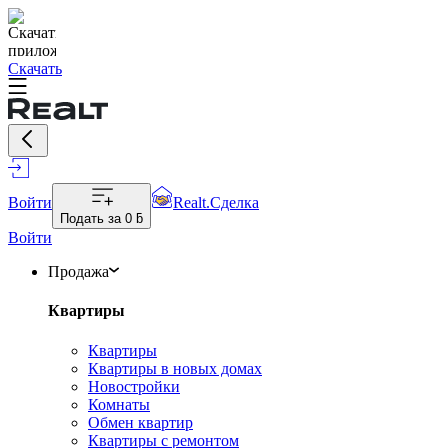
Скачать
Войти
Realt.Сделка
Подать за
0 ƃ
Войти
Продажа
Квартиры
Квартиры
Квартиры в новых домах
Новостройки
Комнаты
Обмен квартир
Квартиры с ремонтом