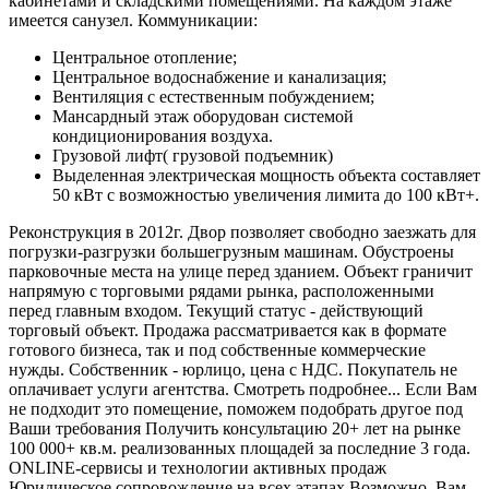
кабинетами и складскими помещениями. На каждом этаже
имеется санузел. Коммуникации:
Центральное отопление;
Центральное водоснабжение и канализация;
Вентиляция с естественным побуждением;
Мансардный этаж оборудован системой
кондиционирования воздуха.
Грузовой лифт( грузовой подъемник)
Выделенная электрическая мощность объекта составляет
50 кВт с возможностью увеличения лимита до 100 кВт+.
Реконструкция в 2012г. Двор позволяет свободно заезжать для
погрузки-разгрузки большегрузным машинам. Обустроены
парковочные места на улице перед зданием. Объект граничит
напрямую с торговыми рядами рынка, расположенными
перед главным входом. Текущий статус - действующий
торговый объект. Продажа рассматривается как в формате
готового бизнеса, так и под собственные коммерческие
нужды. Собственник - юрлицо, цена с НДС. Покупатель не
оплачивает услуги агентства. Смотреть подробнее... Если Вам
не подходит это помещение, поможем подобрать другое под
Ваши требования Получить консультацию 20+ лет на рынке
100 000+ кв.м. реализованных площадей за последние 3 года.
ONLINE-сервисы и технологии активных продаж
Юридическое сопровождение на всех этапах Возможно, Вам