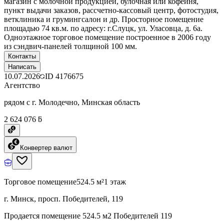
магазин с молочной продукцией, булочная или кофейня,
пункт выдачи заказов, рассчетно-кассовый центр, фотостудия,
ветклиника и грумингсалон и др. Просторное помещение
площадью 74 кв.м. по адресу: г.Слуцк, ул. Уласовца, д. 6а.
Одноэтажное торговое помещение построенное в 2006 году
из сэндвич-панелей толщиной 100 мм.
Контакты
Написать
10.07.2026
ID
4176675
Агентство
рядом с г. Молодечно, Минская область
2 624 076 ƃ
Конвертер валют
Торговое помещение
524.5 м²
1 этаж
г. Минск, просп. Победителей, 119
Продается помещение 524.5 м2 Победителей 119