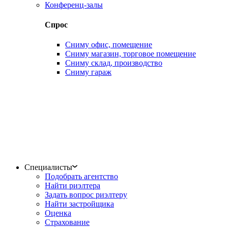
Конференц-залы
Спрос
Сниму офис, помещение
Сниму магазин, торговое помещение
Сниму склад, производство
Сниму гараж
Специалисты
Подобрать агентство
Найти риэлтера
Задать вопрос риэлтеру
Найти застройщика
Оценка
Страхование