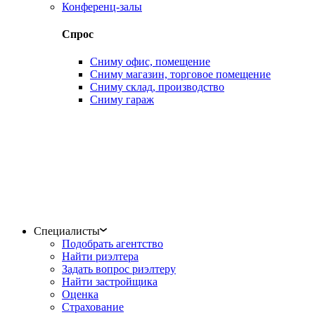
Конференц-залы
Спрос
Сниму офис, помещение
Сниму магазин, торговое помещение
Сниму склад, производство
Сниму гараж
Специалисты
Подобрать агентство
Найти риэлтера
Задать вопрос риэлтеру
Найти застройщика
Оценка
Страхование