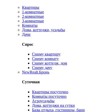
Квартиры
1-комнатные
2-комнатные
3-комнатные
Комнаты
Дома, коттеджи, усадьбы
Дачи
Спрос
Сниму квартиру
Сниму комнату
Сниму коттедж, дом
Сниму дачу
New
Realt.Бронь
Суточная
Квартиры посуточно
Комнаты посуточно
Агроусадьбы
Дома, коттеджи на сутки
Базы отдыха, гостиницы, бани