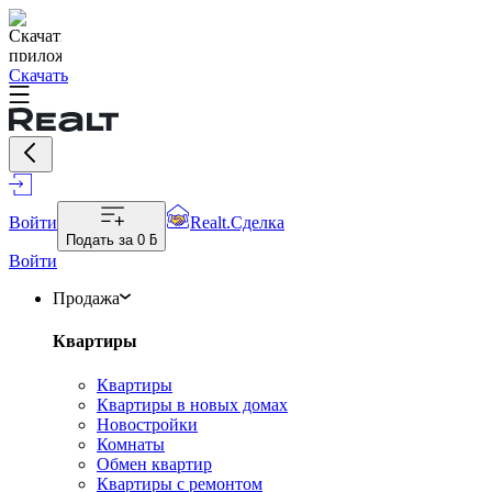
Скачать
Войти
Realt.Сделка
Подать за
0 ƃ
Войти
Продажа
Квартиры
Квартиры
Квартиры в новых домах
Новостройки
Комнаты
Обмен квартир
Квартиры с ремонтом