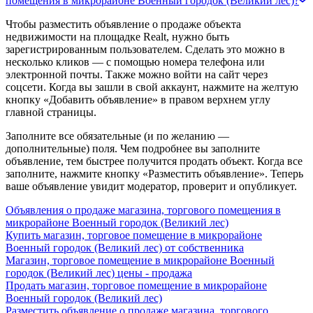
помещения в микрорайоне Военный городок (Великий лес)?
Чтобы разместить объявление о продаже объекта
недвижимости на площадке Realt, нужно быть
зарегистрированным пользователем. Сделать это можно в
несколько кликов — с помощью номера телефона или
электронной почты. Также можно войти на сайт через
соцсети. Когда вы зашли в свой аккаунт, нажмите на желтую
кнопку «Добавить объявление» в правом верхнем углу
главной страницы.
Заполните все обязательные (и по желанию —
дополнительные) поля. Чем подробнее вы заполните
объявление, тем быстрее получится продать объект. Когда все
заполните, нажмите кнопку «Разместить объявление». Теперь
ваше объявление увидит модератор, проверит и опубликует.
Объявления о продаже магазина, торгового помещения в
микрорайоне Военный городок (Великий лес)
Купить магазин, торговое помещение в микрорайоне
Военный городок (Великий лес) от собственника
Магазин, торговое помещение в микрорайоне Военный
городок (Великий лес) цены - продажа
Продать магазин, торговое помещение в микрорайоне
Военный городок (Великий лес)
Разместить объявление о продаже магазина, торгового