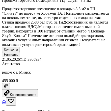
Продажа торгового помещения в ТЦ "Слуэт" 8.3 м2
Продаётся торговое помещение площадью 8.3 м2 в ТЦ
"Силуэт" по адресу ул Хоружей 1А. Помещение располагается
на цокольном этаже, имеется три отдельных входа на этаж.
Ставка продажи 2580 бел руб. за 1м2(собственник не является
плательщиком НДС).Месторасположение имеет высокий
трафик, находится в 100 метрах от станции метро "Площадь
Якуба Коласа" Помещение отлично подойдёт для торговли,
оказания услуг и иных направлений бизнеса. Покупатель не
оплачивает услуги риэлтерской организации!
Контакты
Написать
21.05.2026
ID
3805934
Агентство
рядом с г. Минск
455 000 ƃ
Конвертер валют