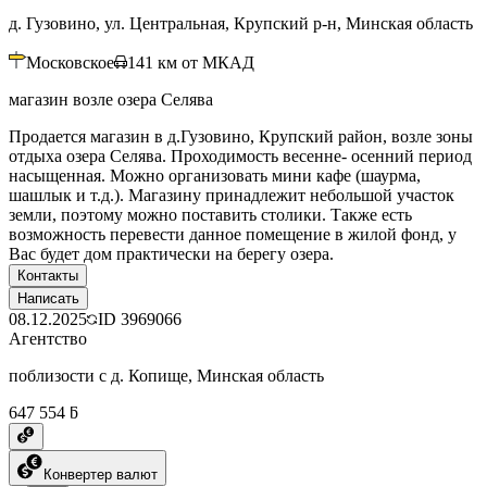
д. Гузовино, ул. Центральная, Крупский р-н, Минская область
Московское
141
км от МКАД
магазин возле озера Селява
Продается магазин в д.Гузовино, Крупский район, возле зоны
отдыха озера Селява. Проходимость весенне- осенний период
насыщенная. Можно организовать мини кафе (шаурма,
шашлык и т.д.). Магазину принадлежит небольшой участок
земли, поэтому можно поставить столики. Также есть
возможность перевести данное помещение в жилой фонд, у
Вас будет дом практически на берегу озера.
Контакты
Написать
08.12.2025
ID
3969066
Агентство
поблизости с д. Копище, Минская область
647 554 ƃ
Конвертер валют