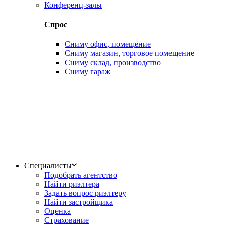
Конференц-залы
Спрос
Сниму офис, помещение
Сниму магазин, торговое помещение
Сниму склад, производство
Сниму гараж
Специалисты
Подобрать агентство
Найти риэлтера
Задать вопрос риэлтеру
Найти застройщика
Оценка
Страхование