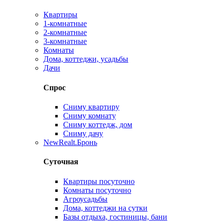
Квартиры
1-комнатные
2-комнатные
3-комнатные
Комнаты
Дома, коттеджи, усадьбы
Дачи
Спрос
Сниму квартиру
Сниму комнату
Сниму коттедж, дом
Сниму дачу
New
Realt.Бронь
Суточная
Квартиры посуточно
Комнаты посуточно
Агроусадьбы
Дома, коттеджи на сутки
Базы отдыха, гостиницы, бани