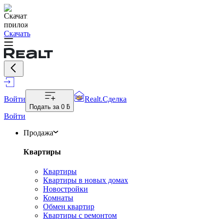
Скачать
Войти
Realt.Сделка
Подать за
0 ƃ
Войти
Продажа
Квартиры
Квартиры
Квартиры в новых домах
Новостройки
Комнаты
Обмен квартир
Квартиры с ремонтом