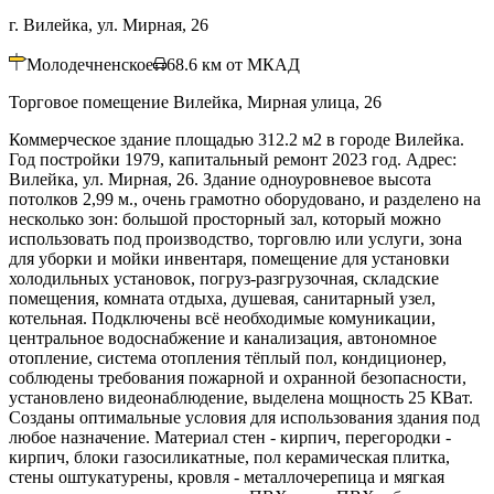
г. Вилейка, ул. Мирная, 26
Молодечненское
68.6
км от МКАД
Торговое помещение Вилейка, Мирная улица, 26
Коммерческое здание площадью 312.2 м2 в городе Вилейка.
Год постройки 1979, капитальный ремонт 2023 год. Адрес:
Вилейка, ул. Мирная, 26. Здание одноуровневое высота
потолков 2,99 м., очень грамотно оборудовано, и разделено на
несколько зон: большой просторный зал, который можно
использовать под производство, торговлю или услуги, зона
для уборки и мойки инвентаря, помещение для установки
холодильных установок, погруз-разгрузочная, складские
помещения, комната отдыха, душевая, санитарный узел,
котельная. Подключены всё необходимые комуникации,
центральное водоснабжение и канализация, автономное
отопление, система отопления тёплый пол, кондиционер,
соблюдены требования пожарной и охранной безопасности,
установлено видеонаблюдение, выделена мощность 25 КВат.
Созданы оптимальные условия для использования здания под
любое назначение. Материал стен - кирпич, перегородки -
кирпич, блоки газосиликатные, пол керамическая плитка,
стены оштукатурены, кровля - металлочерепица и мягкая