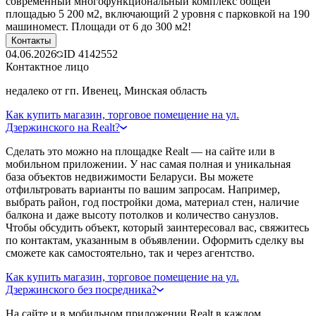
современный многофункциональный комплекс общей
площадью 5 200 м2, включающий 2 уровня с парковкой на 190
машиномест. Площади от 6 до 300 м2!
Контакты
04.06.2026
ID
4142552
Контактное лицо
недалеко от гп. Ивенец, Минская область
Как купить магазин, торговое помещение на ул.
Дзержинского на Realt?
Сделать это можно на площадке Realt — на сайте или в
мобильном приложении. У нас самая полная и уникальная
база объектов недвижимости Беларуси. Вы можете
отфильтровать варианты по вашим запросам. Например,
выбрать район, год постройки дома, материал стен, наличие
балкона и даже высоту потолков и количество санузлов.
Чтобы обсудить объект, который заинтересовал вас, свяжитесь
по контактам, указанным в объявлении. Оформить сделку вы
сможете как самостоятельно, так и через агентство.
Как купить магазин, торговое помещение на ул.
Дзержинского без посредника?
На сайте и в мобильном приложении Realt в каждом