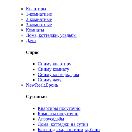
Квартиры
1-комнатные
2-комнатные
3-комнатные
Комнаты
Дома, коттеджи, усадьбы
Дачи
Спрос
Сниму квартиру
Сниму комнату
Сниму коттедж, дом
Сниму дачу
New
Realt.Бронь
Суточная
Квартиры посуточно
Комнаты посуточно
Агроусадьбы
Дома, коттеджи на сутки
Базы отдыха, гостиницы, бани