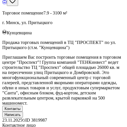
Торговое помещение
7.9 - 3100 м²
г. Минск, ул. Притыцкого
Кунцевщина
Продажа торговых помещений в ТЦ "ПРОСПЕКТ" по ул.
Притыцкого (ст.м. "Кунцевщина")
Приглашаем Вас построить торговые помещения в торговом
центре "Проспект"! Группа компаний "ТЕНКинвест" ведет
строительство ТЦ "Проспект" общей площадью 26000 кв. м
на пересечении улиц Притыцкого и Домбровской. Это
многофункциональный современный центр с торговой
галереей, представленной якорными операторами одежды,
обуви и иных товаров и услуг, продуктовым супермаркетом
"Санта", офисным блоком, фуд-кортом, детским
развлекательным центром, крытой парковкой на 500
машиномест.
Контакты
Написать
23.11.2025
ID
3819987
Контактное лицо