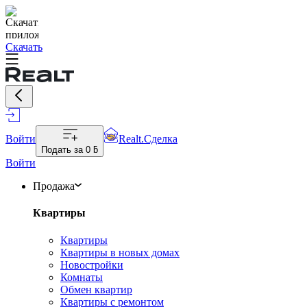
Скачать
Войти
Realt.Сделка
Подать за
0 ƃ
Войти
Продажа
Квартиры
Квартиры
Квартиры в новых домах
Новостройки
Комнаты
Обмен квартир
Квартиры с ремонтом