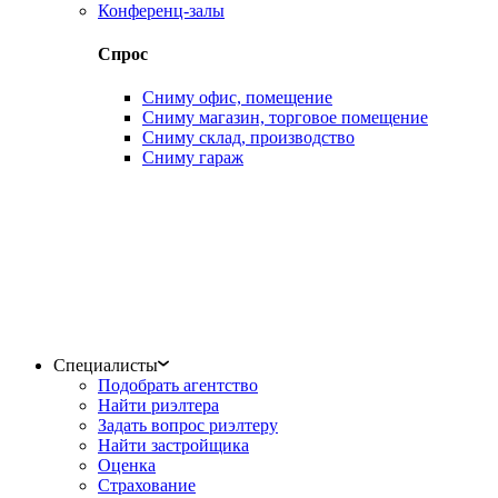
Конференц-залы
Спрос
Сниму офис, помещение
Сниму магазин, торговое помещение
Сниму склад, производство
Сниму гараж
Специалисты
Подобрать агентство
Найти риэлтера
Задать вопрос риэлтеру
Найти застройщика
Оценка
Страхование