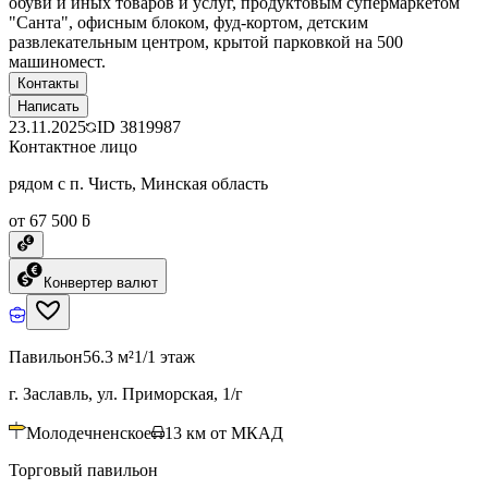
обуви и иных товаров и услуг, продуктовым супермаркетом
"Санта", офисным блоком, фуд-кортом, детским
развлекательным центром, крытой парковкой на 500
машиномест.
Контакты
Написать
23.11.2025
ID
3819987
Контактное лицо
рядом с п. Чисть, Минская область
от 67 500 ƃ
Конвертер валют
Павильон
56.3 м²
1/1 этаж
г. Заславль, ул. Приморская, 1/г
Молодечненское
13
км от МКАД
Торговый павильон