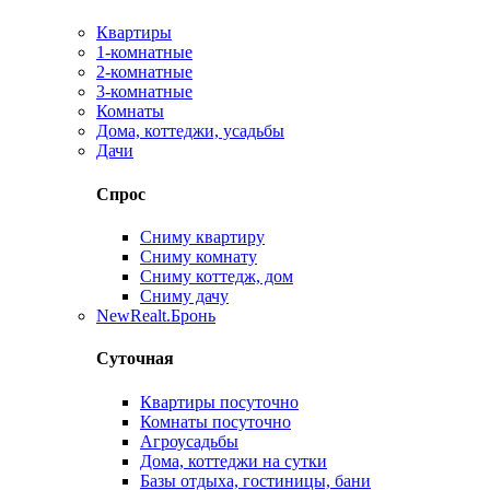
Квартиры
1-комнатные
2-комнатные
3-комнатные
Комнаты
Дома, коттеджи, усадьбы
Дачи
Спрос
Сниму квартиру
Сниму комнату
Сниму коттедж, дом
Сниму дачу
New
Realt.Бронь
Суточная
Квартиры посуточно
Комнаты посуточно
Агроусадьбы
Дома, коттеджи на сутки
Базы отдыха, гостиницы, бани