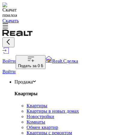
Скачать
Войти
Realt.Сделка
Подать за
0 ƃ
Войти
Продажа
Квартиры
Квартиры
Квартиры в новых домах
Новостройки
Комнаты
Обмен квартир
Квартиры с ремонтом