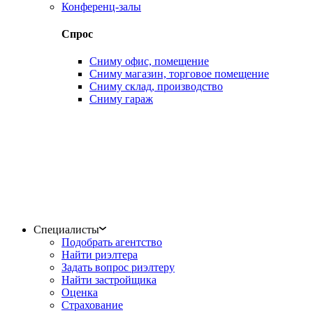
Конференц-залы
Спрос
Сниму офис, помещение
Сниму магазин, торговое помещение
Сниму склад, производство
Сниму гараж
Специалисты
Подобрать агентство
Найти риэлтера
Задать вопрос риэлтеру
Найти застройщика
Оценка
Страхование