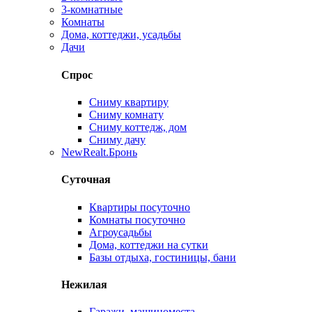
3-комнатные
Комнаты
Дома, коттеджи, усадьбы
Дачи
Спрос
Сниму квартиру
Сниму комнату
Сниму коттедж, дом
Сниму дачу
New
Realt.Бронь
Суточная
Квартиры посуточно
Комнаты посуточно
Агроусадьбы
Дома, коттеджи на сутки
Базы отдыха, гостиницы, бани
Нежилая
Гаражи, машиноместа