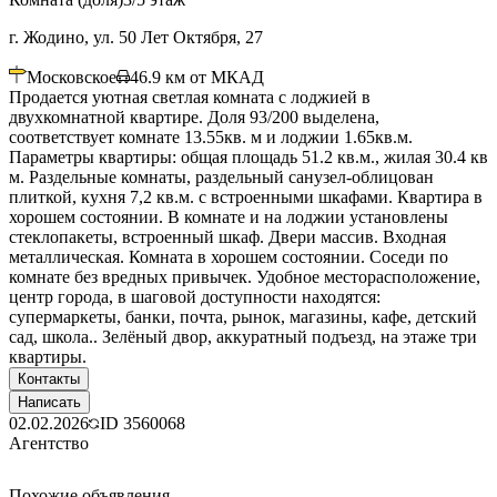
г. Жодино, ул. 50 Лет Октября, 27
Московское
46.9
км от МКАД
Продается уютная светлая комната с лоджией в
двухкомнатной квартире. Доля 93/200 выделена,
соответствует комнате 13.55кв. м и лоджии 1.65кв.м.
Параметры квартиры: общая площадь 51.2 кв.м., жилая 30.4 кв
м. Раздельные комнаты, раздельный санузел-облицован
плиткой, кухня 7,2 кв.м. с встроенными шкафами. Квартира в
хорошем состоянии. В комнате и на лоджии установлены
стеклопакеты, встроенный шкаф. Двери массив. Входная
металлическая. Комната в хорошем состоянии. Соседи по
комнате без вредных привычек. Удобное месторасположение,
центр города, в шаговой доступности находятся:
супермаркеты, банки, почта, рынок, магазины, кафе, детский
сад, школа.. Зелёный двор, аккуратный подъезд, на этаже три
квартиры.
Контакты
Написать
02.02.2026
ID
3560068
Агентство
Похожие объявления