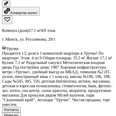
Конвертер валют
Комната (доля)
17.1 м²
4/9 этаж
г. Минск, ул. Руссиянова, 29/1
Уручье
Продается 1/2 доля в 1-комнатной квартире в Уручье! По
квартире: Этаж: 4 из 9 Общая площадь: 35,5 м² Жилая: 17,1 м²
Кухня: 7,1 м² Раздельный санузел Металлическая входная
дверь Год постройки дома: 1987 Хорошая инфраструктура:
метро «Уручье», удобный выезд на МКАД, гимназия №2 (IT-
уклон, иностранный язык с 1 класса), школы №190, 196, 198,
Сады №545, 495, 550, детская библиотека, аптеки, магазины,
детская и взрослая поликлиника, стоматология, банк, фитнес-
зал, почта, спа-центр, салон красоты, медцентр, продуктовые
магазины Для прокулок рядом Музей валунов, парк
"Сказочный край", лесопарк "Уручье". Чистая продажа, торг
уместен.
Контакты
Написать