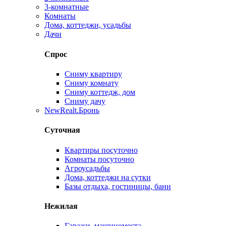
3-комнатные
Комнаты
Дома, коттеджи, усадьбы
Дачи
Спрос
Сниму квартиру
Сниму комнату
Сниму коттедж, дом
Сниму дачу
New
Realt.Бронь
Суточная
Квартиры посуточно
Комнаты посуточно
Агроусадьбы
Дома, коттеджи на сутки
Базы отдыха, гостиницы, бани
Нежилая
Гаражи, машиноместа