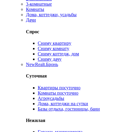
3-комнатные
Комнаты
Дома, коттеджи, усадьбы
Дачи
Спрос
Сниму квартиру
Сниму комнату
Сниму коттедж, дом
Сниму дачу
New
Realt.Бронь
Суточная
Квартиры посуточно
Комнаты посуточно
Агроусадьбы
Дома, коттеджи на сутки
Базы отдыха, гостиницы, бани
Нежилая
Гаражи, машиноместа