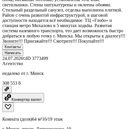
светильники. Стены оштукатурены и оклеены обоями.
Стильный раздельный санузел, отделка выполнена плиткой.
Район с очень развитой инфраструктурой, в шаговой
доступности находится всё необходимое. ТЦ «Глобо» и
станция метро Михалово в 5 минутах ходьбы. Развитая
система наземного транспорта, что дает возможность быстро
добраться в любую точку г. Минска. Мы открыты к диалогу!!!
Звоните!!! Приезжайте!!! Смотрите!!! Покупайте!!!
Контакты
Написать
24.07.2026
ID
3773499
Агентство
недалеко от г. Минск
308 553 ƃ
Конвертер валют
Комната (доля)
64 м²
16/19 этаж
г. Минск, просп. Дзержинского, 19