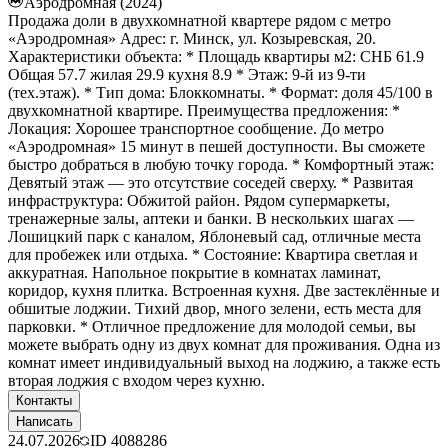
Аэродромная (2024)
Продажа доли в двухкомнатной квартере рядом с метро
«Аэродромная» Адрес: г. Минск, ул. Козыревская, 20.
Характеристики объекта: * Площадь квартиры м2: СНБ 61.9
Общая 57.7 жилая 29.9 кухня 8.9 * Этаж: 9-й из 9-ти
(тех.этаж). * Тип дома: Блоккомнаты. * Формат: доля 45/100 в
двухкомнатной квартире. Преимущества предложения: *
Локация: Хорошее транспортное сообщение. До метро
«Аэродромная» 15 минут в пешей доступности. Вы сможете
быстро добраться в любую точку города. * Комфортный этаж:
Девятый этаж — это отсутствие соседей сверху. * Развитая
инфраструктура: Обжитой район. Рядом супермаркеты,
тренажерные залы, аптеки и банки. В нескольких шагах —
Лошицкий парк с каналом, Яблоневый сад, отличные места
для пробежек или отдыха. * Состояние: Квартира светлая и
аккуратная. Напольное покрытие в комнатах ламинат,
коридор, кухня плитка. Встроенная кухня. Две застеклённые и
обшитые лоджии. Тихий двор, много зелени, есть места для
парковки. * Отличное предложение для молодой семьи, вы
можете выбрать одну из двух комнат для проживания. Одна из
комнат имеет индивидуальный выход на лоджию, а также есть
вторая лоджия с входом через кухню.
Контакты
Написать
24.07.2026
ID
4088286