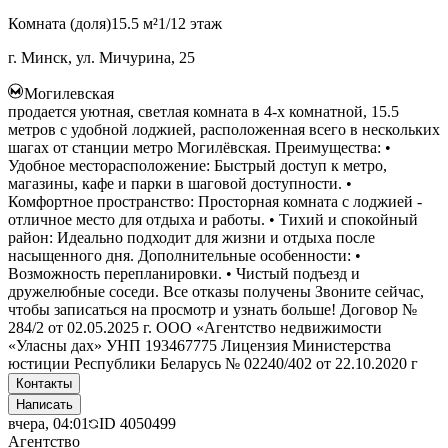
Комната (доля)
15.5 м²
1/12 этаж
г. Минск, ул. Мичурина, 25
Могилевская
продается уютная, светлая комната в 4-х комнатной, 15.5
метров с удобной лоджией, расположенная всего в нескольких
шагах от станции метро Могилёвская. Преимущества: •
Удобное месторасположение: Быстрый доступ к метро,
магазины, кафе и парки в шаговой доступности. •
Комфортное пространство: Просторная комната с лоджией -
отличное место для отдыха и работы. • Тихий и спокойный
район: Идеально подходит для жизни и отдыха после
насыщенного дня. Дополнительные особенности: •
Возможность перепланировки. • Чистый подъезд и
дружелюбные соседи. Все отказы получены Звоните сейчас,
чтобы записаться на просмотр и узнать больше! Договор №
284/2 от 02.05.2025 г. ООО «Агентство недвижимости
«Уласны дах» УНП 193467775 Лицензия Министерства
юстиции Республики Беларусь № 02240/402 от 22.10.2020 г
Контакты
Написать
вчера, 04:01
ID
4050499
Агентство