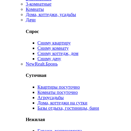
3-комнатные
Комнаты
Дома, коттеджи, усадьбы
Дачи
Спрос
Сниму квартиру
Сниму комнату
Сниму коттедж, дом
Сниму дачу
New
Realt.Бронь
Суточная
Квартиры посуточно
Комнаты посуточно
Агроусадьбы
Дома, коттеджи на сутки
Базы отдыха, гостиницы, бани
Нежилая
Гаражи, машиноместа